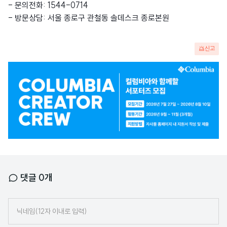
- 문의전화: 1544-0714
- 방문상담: 서울 종로구 관철동 솔데스크 종로본원
신고
광
고
배
너
댓글
0
개
닉
네
임