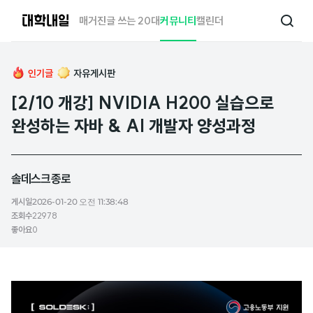
대
매거진
글 쓰는 20대
커뮤니티
캘린더
검
학
색
내
일
인기글
자유게시판
[2/10 개강] NVIDIA H200 실습으로
완성하는 자바 & AI 개발자 양성과정
솔데스크종로
게시일
2026-01-20 오전 11:38:48
조회수
22978
좋아요
0