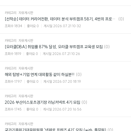
카테고리
자유게시판
댓
[선착순] 데이터 커리어전환, 데이터 분석 부트캠프 58기, 4번의 프로젝트로 실무 종결
(0)
글
조회수
1834
좋아요
0
게시일
2026.07.21 10:32
카테고리
자유게시판
댓
[오라클DBA] 취업률 87% 달성, 오라클 부트캠프 교육생 모집
(0)
글
조회수
1819
좋아요
0
게시일
2026.07.21 10:26
카테고리
자유게시판
댓
해외 탐방+기업 연계 대외활동 같이 하실분!!
(0)
글
조회수
1797
좋아요
0
게시일
2026.07.20 18:19
카테고리
자유게시판
댓
2026 부산이스포츠경기장 러닝커넥트 4기 모집
(0)
글
조회수
1745
좋아요
0
게시일
2026.07.20 16:56
카테고리
자유게시판
댓
국가기후위기대응위원회 '넷제로 프렌즈 4기' 모집 (with. 풀무원)
(0)