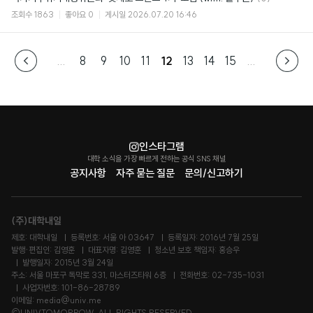
글
조회수
1863
좋아요
0
게시일
2026.07.20 16:46
...
8
9
10
11
12
13
14
15
...
인스타그램
대학 소식을 가장 빠르게 전하는 공식 SNS 채널
공지사항
자주 묻는 질문
문의/신고하기
(주)대학내일
제호: 대학내일
등록번호: 서울 아 03647
등록일자: 2016년 7월 25일
발행·편집인: 김영훈
대표자명: 김영훈
청소년 보호 책임자: 홍승우
발행일자: 2015년 3월 24일
주소: 서울 마포구 독막로 331, 마스터즈타워 6층
전화번호: 02-735-1031
사업자번호: 101-86-28789
이메일: media@univ.me
©UNIVTOMORROW. ALL RIGHTS RESERVED.