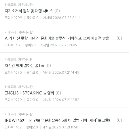
카테고리
자유게시판
댓
자기소개서 첨삭 및 대행 서비스
(0)
글
조회수
1999
좋아요
0
게시일
2026.07.22 04:14
카테고리
자유게시판
댓
AI가 대신 못할 나만의 '문화예술 솔루션' 기획하고, 스펙 차별점 쌓을 사람 주목!🔥
(0)
글
조회수
1717
좋아요
1
게시일
2026.07.21 18:09
카테고리
자유게시판
댓
자신감 있게 말하는 꿀Tip
(0)
글
조회수
1670
좋아요
0
게시일
2026.07.21 14:49
카테고리
자유게시판
댓
ENGLISH SPEAKING w 영화
(0)
글
조회수
1979
좋아요
0
게시일
2026.07.21 12:52
카테고리
자유게시판
댓
[RBW]<오버더레인보우 문화살롱> 5회차 '앨범 기획·제작' 토크🤩(~08/06)
(0)
글
조회수
1762
좋아요
0
게시일
2026.07.21 11:50