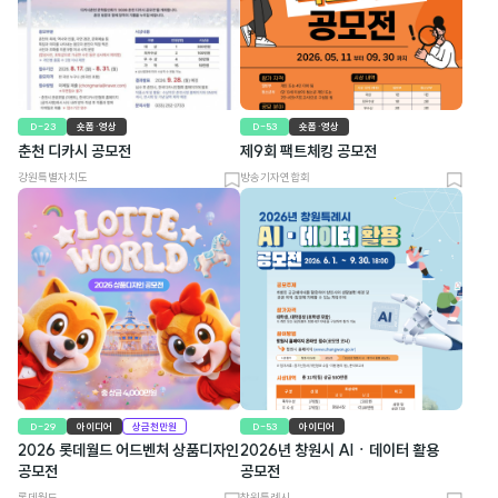
D-23
숏폼·영상
D-53
숏폼·영상
춘천 디카시 공모전
제9회 팩트체킹 공모전
강원특별자치도
방송기자연합회
북
북
마
마
크
크
D-29
아이디어
상금천만원
D-53
아이디어
2026 롯데월드 어드벤처 상품디자인
2026년 창원시 AIㆍ데이터 활용
공모전
공모전
롯데월드
창원특례시