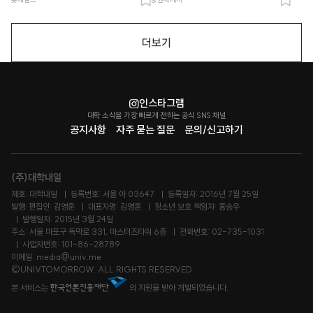
북
북
마
마
더보기
크
크
인스타그램
대학 소식을 가장 빠르게 전하는 공식 SNS 채널
공지사항
자주 묻는 질문
문의/신고하기
(주)대학내일
제호: 대학내일
등록번호: 서울 아 03647
등록일자: 2016년 7월 25일
발행·편집인: 김영훈
대표자명: 김영훈
청소년 보호 책임자: 홍승우
발행일자: 2015년 3월 24일
주소: 서울 마포구 독막로 331, 마스터즈타워 6층
전화번호: 02-735-1031
사업자번호: 101-86-28789
이메일: media@univ.me
©UNIVTOMORROW. ALL RIGHTS RESERVED.
본 서비스는
의 지원을 받아 개발되었습니다.