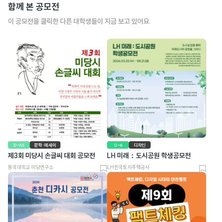
함께 본 공모전
이 공모전을 클릭한 다른 대학생들이 지금 보고 있어요.
D-65
문학·에세이
D-6
디자인
제3회 미당시 손글씨 대회 공모전
LH 미래：도시공원 학생공모전
동국대학교 미당연구소
LH한국토지주택공사
북
북
마
마
크
크