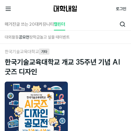
대
로그인
학
전
내
체
매거진
글 쓰는 20대
커뮤니티
캘린더
검
일
메
색
대외활동
공모전
장학금
놀고 싶을 때
이벤트
뉴
한국기술교육대학교
기타
한국기술교육대학교 개교 35주년 기념 AI
굿즈 디자인