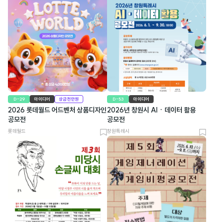
D-29
아이디어
상금천만원
D-53
아이디어
2026 롯데월드 어드벤처 상품디자인
2026년 창원시 AIㆍ데이터 활용
공모전
공모전
롯데월드
창원특례시
북
북
마
마
크
크