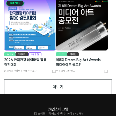
북
마
댕낼 PICK
마
크
크
D-53
아이디어
2천만 원
D-37
디자인
2026 한국관광 데이터랩 활용
제8회 Dream Big Art Awards
경진대회
미디어아트 공모전
문화체육관광부 / 한국관광공사
주식회사 디비월드
북
북
마
마
더보기
크
크
인스타그램
대학 소식을 가장 빠르게 전하는 공식 SNS 채널