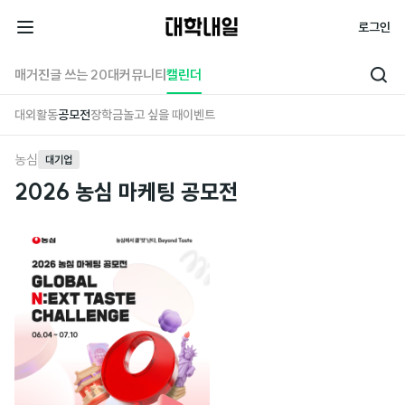
대
로그인
학
전
내
체
매거진
글 쓰는 20대
커뮤니티
캘린더
검
일
메
색
대외활동
공모전
장학금
놀고 싶을 때
이벤트
뉴
농심
대기업
2026 농심 마케팅 공모전