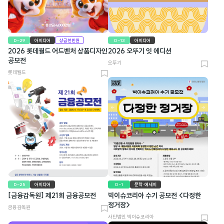
D-29
아이디어
상금천만원
D-13
아이디어
2026 롯데월드 어드벤처 상품디자인
2026 오뚜기 잇 에디션
공모전
오뚜기
북
롯데월드
북
마
마
크
크
D-25
아이디어
D-1
문학·에세이
[금융감독원] 제21회 금융공모전
빅이슈코리아 수기 공모전 <다정한
정거장>
금융감독원
북
사단법인 빅이슈코리아