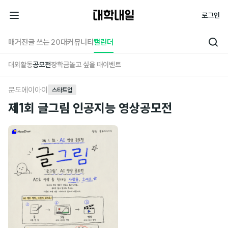
대
로그인
학
전
내
체
매거진
글 쓰는 20대
커뮤니티
캘린더
검
일
메
색
대외활동
공모전
장학금
놀고 싶을 때
이벤트
뉴
문도에이아이
스타트업
제1회 글그림 인공지능 영상공모전