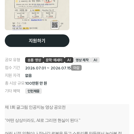
지원하기
공모 유형
숏폼·영상
문학·에세이
AI
영상 제작
AI
접수 기간
2026.07.01 ~ 2026.07.15
마감
지원 자격
없음
총 시상 규모
100만원 만 원
기타 혜택
인턴채용
제 1회 글그림 인공지능 영상 공모전
"어떤 상상이라도, AI로 그리면 현실이 된다."
어린 시절 인형이나 장난감 로봇을 들고 스토리를 만들면서 놀아본 적