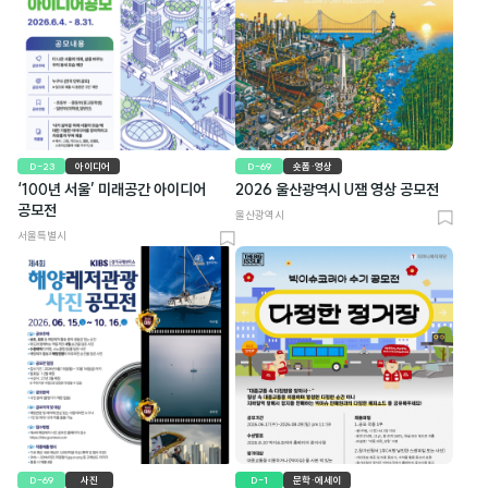
크
크
D-23
아이디어
D-69
숏폼·영상
‘100년 서울’ 미래공간 아이디어
2026 울산광역시 U잼 영상 공모전
공모전
울산광역시
북
서울특별시
북
마
마
크
크
D-69
사진
D-1
문학·에세이