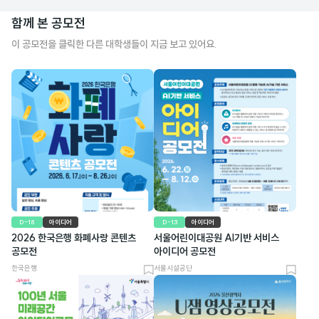
함께 본 공모전
이 공모전을 클릭한 다른 대학생들이 지금 보고 있어요.
D-18
아이디어
D-13
아이디어
2026 한국은행 화폐사랑 콘텐츠
서울어린이대공원 AI기반 서비스
공모전
아이디어 공모전
한국은행
서울시설공단
북
북
마
마