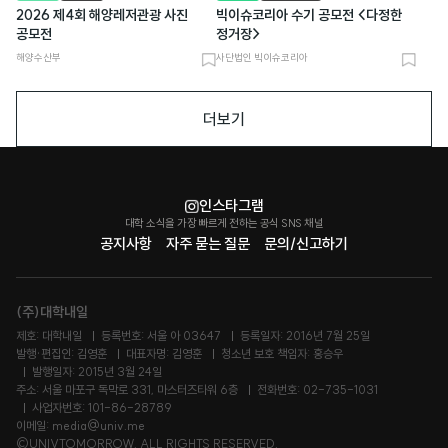
2026 제4회 해양레저관광 사진
빅이슈코리아 수기 공모전 <다정한
공모전
정거장>
해양수산부
사단법인 빅이슈코리아
북
북
마
마
더보기
크
크
인스타그램
대학 소식을 가장 빠르게 전하는 공식 SNS 채널
공지사항
자주 묻는 질문
문의/신고하기
(주)대학내일
제호: 대학내일
등록번호: 서울 아 03647
등록일자: 2016년 7월 25일
발행·편집인: 김영훈
대표자명: 김영훈
청소년 보호 책임자: 홍승우
발행일자: 2015년 3월 24일
주소: 서울 마포구 독막로 331, 마스터즈타워 6층
전화번호: 02-735-1031
사업자번호: 101-86-28789
이메일: media@univ.me
©UNIVTOMORROW. ALL RIGHTS RESERVED.