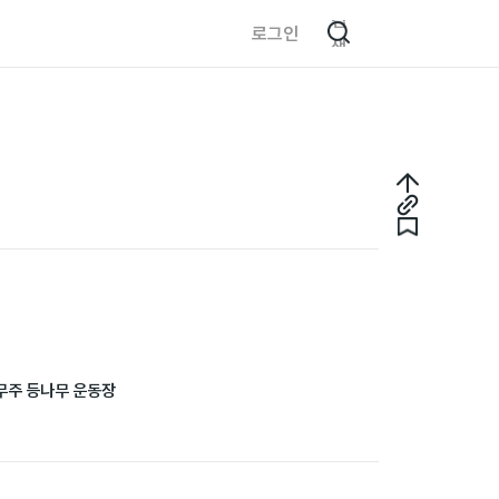
검
로그인
색
최
링
상
북
크
단
마
복
으
크
사
로
무주 등나무 운동장