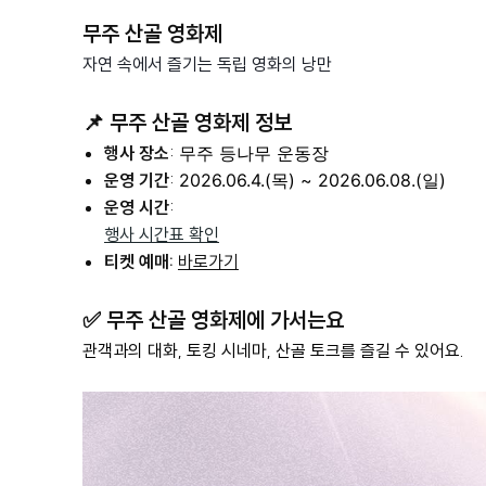
무주 산골 영화제
자연 속에서 즐기는 독립 영화의 낭만
📌 무주 산골 영화제 정보
행사 장소
:
무주 등나무 운동장
운영 기간
:
2026.06.4.(목) ~ 2026.06.08.(일)
운영 시간
:
행사 시간표 확인
티켓 예매:
바로가기
✅ 무주 산골 영화제에 가서는요
관객과의 대화, 토킹 시네마, 산골 토크를 즐길 수 있어요.