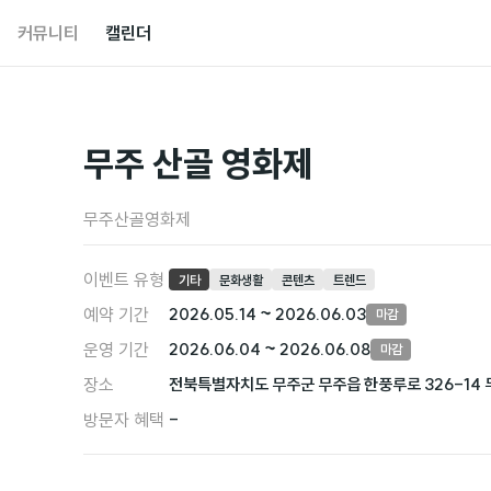
커뮤니티
캘린더
무주 산골 영화제
무주산골영화제
이벤트 유형
기타
문화생활
콘텐츠
트렌드
예약 기간
2026.05.14 ~ 2026.06.03
마감
운영 기간
2026.06.04 ~ 2026.06.08
마감
장소
전북특별자치도 무주군 무주읍 한풍루로 326-14 
방문자 혜택
-