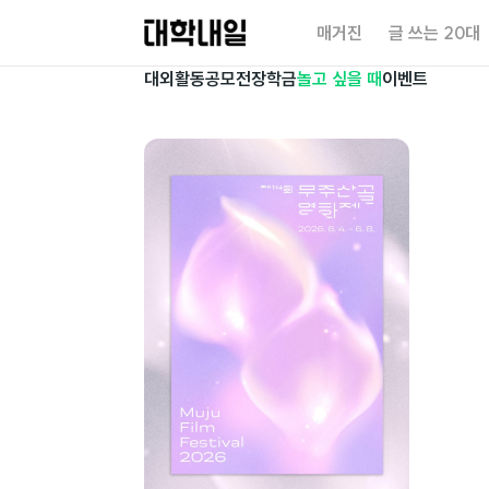
대
매거진
글 쓰는 20대
학
내
대외활동
공모전
장학금
놀고 싶을 때
이벤트
일