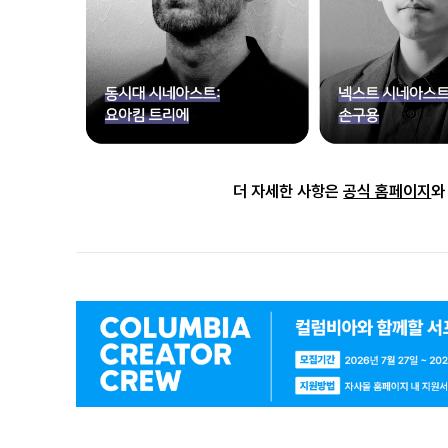
더 자세한 사항은
공식 홈페이지
와
광
고
배
너