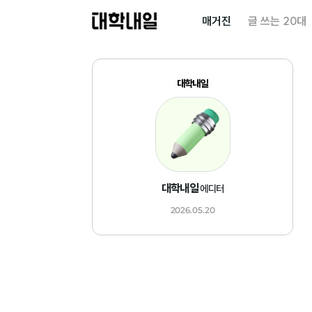
대
매거진
글 쓰는 20대
학
내
일
대학내일
대학내일
에디터
2026.05.20