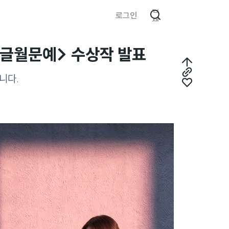
검
로그인
색
<글월문예> 수상작 발표
최
니다.
링
상
좋
크
단
아
복
으
요
사
로