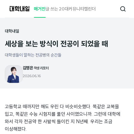
대
매거진
글 쓰는 20대
커뮤니티
캘린더
검
학
색
내
일
대학내일
세상을 보는 방식이 전공이 되었을 때
대학생들이 말하는 전공병의 순간들
김영은
학생 리포터
2026.06.16
고등학교 때까지만 해도 우린 다 비슷비슷했다. 똑같은 교복을
입고, 똑같은 수능 시험지를 풀던 사이였으니까. 그런데 대학에
와서 각자 전공약 한 사발씩 들이킨 지 N년째. 우리는 조금
이상해졌다.