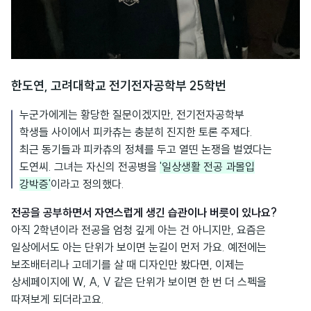
한도연, 고려대학교 전기전자공학부 25학번
누군가에게는 황당한 질문이겠지만, 전기전자공학부
학생들 사이에서 피카츄는 충분히 진지한 토론 주제다.
최근 동기들과 피카츄의 정체를 두고 열띤 논쟁을 벌였다는
도연씨. 그녀는 자신의 전공병을
'일상생활 전공 과몰입
강박증'
이라고 정의했다.
전공을 공부하면서 자연스럽게 생긴 습관이나 버릇이 있나요?
아직 2학년이라 전공을 엄청 깊게 아는 건 아니지만, 요즘은
일상에서도 아는 단위가 보이면 눈길이 먼저 가요. 예전에는
보조배터리나 고데기를 살 때 디자인만 봤다면, 이제는
상세페이지에 W, A, V 같은 단위가 보이면 한 번 더 스펙을
따져보게 되더라고요.