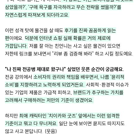
삼았을까?', '구매 욕구를 자극하려고 무슨 전략을 썼을까?'를
자연스럽게 따져보게 되더라고요.
이런 성격 탓에 물건을 살 때도
후기를 진짜 꼼꼼하게 읽는
편
이에요.
덕분에 인터넷 쇼핑 실패 확률은 거의 제로에
가깝답니다.
저를 잘 아는 친언니는 사고 싶은 물건이 있으면
저한테 링크를 보내면서 "리뷰 좀 검증해 봐라" 하고 시킬 정도예요.
"나 진짜 전공병 제대로 왔구나" 싶었던 웃픈 순간이 궁금해요.
전공 강의에서
소비자의 권리와 책임을 배우면서, 나름 '윤리적
소비'를 지향하려고 노력하게 되었거든요.
사회적·환경적 이슈가
있는 기업의 제품은 가급적 피하고,
브랜드가 추구하는 가치를
고려해서 구매하려는 저만의 기준이 생겼어요.
하지만
최애 캐릭터인 '치이카와 굿즈' 앞에서는 이런 엄격한
기준이고 뭐고 다 무너져요.
일단 눈에 보이면 묻지도 따지지도
않고 사고 본답니다. (웃음)