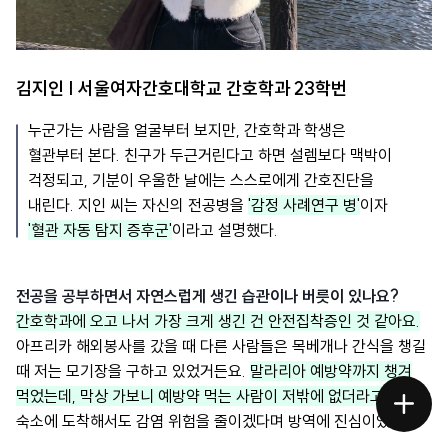
김지인 | 서울여자간호대학교 간호학과 23학번
누군가는 사람을 얼굴부터 보지만, 간호학과 학생은
혈관부터 본다. 친구가 두근거린다고 하면 설렘보다 맥박이
걱정되고, 기분이 우울한 날에는 스스로에게 간호진단을
내린다. 지인 씨는 자신의 전공병을
'감정 사례연구 병'
이자
'혈관 자동 탐지 증후군'
이라고 설명했다.
전공을 공부하면서 자연스럽게 생긴 습관이나 버릇이 있나요?
간호학과에 오고 나서 가장 크게 생긴 건 안전집착증인 것 같아요.
아프리카 해외봉사를 갔을 때 다른 사람들은 목베개나 간식을 챙길
때 저는 모기장을 구하고 있었거든요.
말라리아 예방약까지 챙겨
먹었는데, 막상 가보니 예방약 먹는 사람이 저밖에 없더라고요.
메
숙소에 도착해서도 감염 위험을 줄이겠다며 방역에 진심이었고요.
뉴