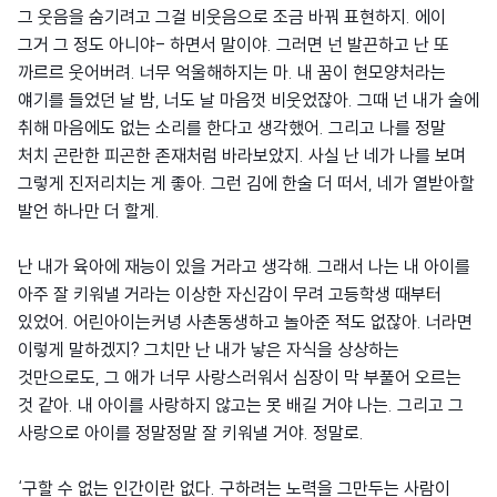
그 웃음을 숨기려고 그걸 비웃음으로 조금 바꿔 표현하지. 에이
그거 그 정도 아니야- 하면서 말이야. 그러면 넌 발끈하고 난 또
까르르 웃어버려. 너무 억울해하지는 마. 내 꿈이 현모양처라는
얘기를 들었던 날 밤, 너도 날 마음껏 비웃었잖아. 그때 넌 내가 술에
취해 마음에도 없는 소리를 한다고 생각했어. 그리고 나를 정말
처치 곤란한 피곤한 존재처럼 바라보았지. 사실 난 네가 나를 보며
그렇게 진저리치는 게 좋아. 그런 김에 한술 더 떠서, 네가 열받아할
발언 하나만 더 할게.
난 내가 육아에 재능이 있을 거라고 생각해. 그래서 나는 내 아이를
아주 잘 키워낼 거라는 이상한 자신감이 무려 고등학생 때부터
있었어. 어린아이는커녕 사촌동생하고 놀아준 적도 없잖아. 너라면
이렇게 말하겠지? 그치만 난 내가 낳은 자식을 상상하는
것만으로도, 그 애가 너무 사랑스러워서 심장이 막 부풀어 오르는
것 같아. 내 아이를 사랑하지 않고는 못 배길 거야 나는. 그리고 그
사랑으로 아이를 정말정말 잘 키워낼 거야. 정말로.
‘구할 수 없는 인간이란 없다. 구하려는 노력을 그만두는 사람이