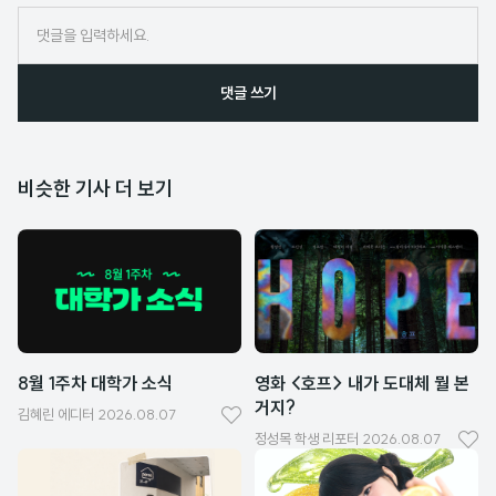
임
댓글 쓰기
비슷한 기사 더 보기
8월 1주차 대학가 소식
영화 <호프> 내가 도대체 뭘 본
거지?
김혜린
에디터
2026.08.07
좋
정성목
학생 리포터
2026.08.07
좋
아
아