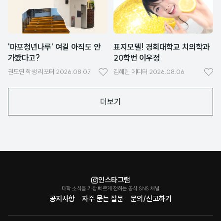
요
요
'마포청년나루' 여길 아직도 안
표지모델! 경희대학교 치의학과
가봤다고?
20학번 이우정
권도연
학생 리포터
2026.08.07
김혜린
에디터
2026.08.06
좋
좋
아
아
더보기
요
요
인스타그램
대학 소식을 가장 빠르게 전하는 공식 SNS 채널
공지사항
자주 묻는 질문
문의/신고하기