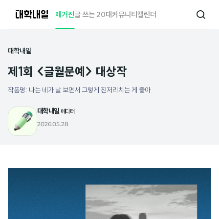
대
매거진
글 쓰는 20대
커뮤니티
캘린더
검
학
색
내
일
대학내일
제1회 <글월문예> 대상작
작품명: 나는 네가 날 보면서 그렇게 진저리치는 게 좋아
대학내일
에디터
2026.05.28