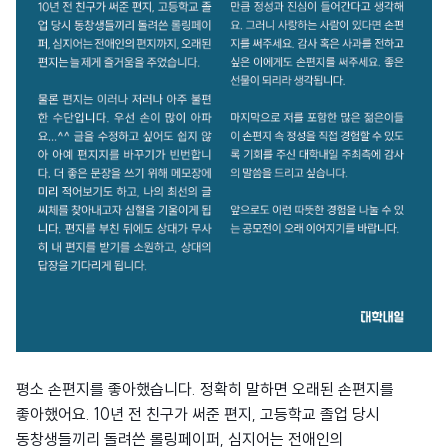
평소 손편지를 좋아했습니다. 정확히 말하면 오래된 손편지를
좋아했어요. 10년 전 친구가 써준 편지, 고등학교 졸업 당시
동창생들끼리 돌려쓴 롤링페이퍼, 심지어는 전애인의