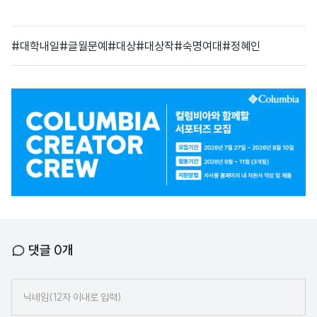
#대학내일
#글월문예
#대상
#대상작
#숙명여대
#정혜인
광
고
배
너
댓글
0
개
닉
네