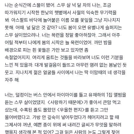
나는 순식간에 스물이 됐어. 스무 살 넉 달 차의 나는, 조금
따가워지기 시작한 한낮의 햇볕에서 사월의 익숙한 무기력을
봐. 아스팔트 바닥에 눌어붙은 이름 모를 꽃잎을 그냥 지나치지
못해. 어때. 널 닮은 것 같아? 너도 봄이 오면 유별나게 슬퍼지는
스무 살이었으려나. 너는 목련을 정말 좋아하잖아. 그래서 아주
어릴 적부터 나에게 봄의 시작은 늘 목련이었어. 까만 밤을
배경으로 피는 흰 꽃들은 가만 보고 있자면 좀
속절없어지지. 여리게 움트는 것들을 바라보며 너도 이런 기분을
느낀 적 있을까. 대개 발걸음이 들뜨고 아무런 염려 없는 봄날인 듯
웃고. 지나치게 젊은 얼굴들 사이에서 나는 딱 이맘때의 네 생각을
자주 해.
너는, 덜컹이는 버스 안에서 마이마이를 틀고 유재하의 1집 앨범을
듣는 스무 살이었댔지. <사랑하기 때문에>가 좋아서 큰맘 먹고
샀는데, 수록된 줄도 몰랐던 <우울한 편지>를 듣고 그만
울어버렸다고. 가방 안 깊숙이 넣어두었다가 헤어지려고 할 때
그제서야 꺼낸, 예쁜 종이 위에 써 내려간 글씨가 무엇을 말하려
했을지 생각해 본 적 있어? 그걸 읽은 사람의 눈도 그렇게 젖어