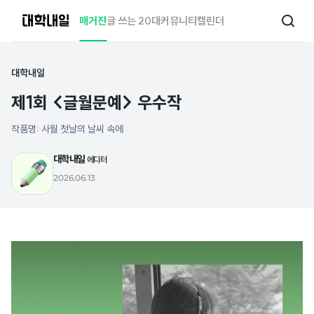
대
매거진
글 쓰는 20대
커뮤니티
캘린더
검
학
색
내
일
대학내일
제1회 <글월문예> 우수작
작품명: 사월 첫날의 날씨 속에
대학내일
에디터
2026.06.13