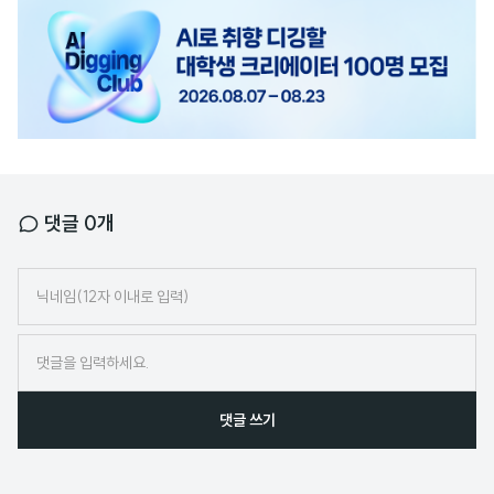
고
배
너
댓글
0
개
닉
네
임
댓글 쓰기