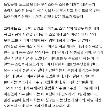
들었을까. 도로를 달리는 부산스러운 소음과 매캐한 더운 공기
속에서 들어찬 눈물은 작은 빛을 내어 부서지고. 테이프를 몇 번씩
돌려가며 침잠하던 너에게 얼마나 밭은 파도가 쳤을지.
그에게도 스무 살이 있었고 너에게도 스무 살이 있었듯 이젠 내가
꼭 그만큼의 시간을 건너왔어. 스물에서 고작 여섯밖에 더 살지
못한 그를 기리며 유재하 음악 경연대회가 열리는 걸 알아?
강의실로 가는 버스 안에서 이어폰을 끼고 재작년 대상 수상곡을 몇
번씩 돌려 듣는 스무 살의 나는 너와 말이 참 잘 통했을 거야. 우리가
같은 시절을 지날 수 있었다면. 테이프를 두 손으로 나눠 든 채 이
앨범은 스킷까지 모조리 좋다며 나란한 어깨를 맞부딪혔을 텐데.
모든 가사가 정말 시와 같다며 감탄하는 네 눈동자에 가끔은 눈물
대신 내 얼굴이 어른거릴 수 있었을 텐데. 나와 같은 자리에 쓱
들어가는 보조개가 아주 귀여웠을 텐데. 뭐 그런 생각들을 해.
그래서 요즘 내가 유재하의 앨범을 자주 들려주잖아. 그럴 때마다
어김없이 스무 살이 되는 네 표정이, 네 콧노래가 그렇게 좋더라.
말간 얼굴에 설핏 비치는 내 친구를 나는 단번에 알아봐. 이럴 때면
노래보다 오래 남는 것이 있을까 생각하게 돼.