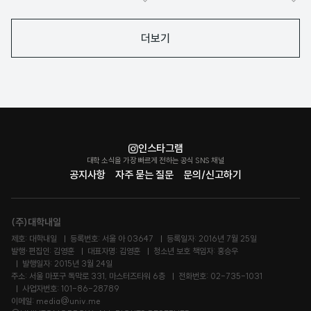
좋
좋
아
아
더보기
요
요
인스타그램
대학 소식을 가장 빠르게 전하는 공식 SNS 채널
공지사항
자주 묻는 질문
문의/신고하기
(주)대학내일
제호: 대학내일
등록번호: 서울 아 03647
등록일자: 2016년 7월 25일
발행·편집인: 김영훈
대표자명: 김영훈
청소년 보호 책임자: 홍승우
발행일자: 2015년 3월 24일
주소: 서울 마포구 독막로 331, 마스터즈타워 6층
전화번호: 02-735-1031
사업자번호: 101-86-28789
이메일: media@univ.me