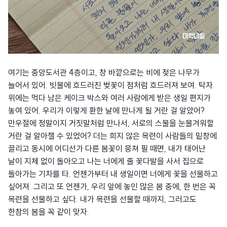
여기는 중앙도서관 4층이고, 창 바깥으로는 비에 젖은 나무가
늘어서 있어. 빗물에 흐드러진 벚꽃이 점처럼 흐드러져 보여. 탁자
위에는 먹다 남은 케이크 박스와 여러 사람에게 받은 생일 편지가
놓여 있어. 우리가 이렇게 환한 날에 만나게 될 거란 걸 알았어?
만우절에 정말이지 거짓말처럼 만나서, 서로의 스물을 눈물겨워할
거란 걸 알아챌 수 있었어? 더는 희지 않은 목련이 사람들의 밑창에
끌리고 동시에 어디선가 다른 봄꽃이 뭉쳐 필 때면, 내가 태어난
날이 지체 없이 돌아오고 나는 너에게 줄 꽃다발을 사서 집으로
돌아가는 기차를 타. 언젠가부터 내 생일이면 너에게 꽃을 선물하고
싶어져. 그리고 또 언젠가, 우리 앞에 놓인 많은 봄 중에, 한 번은 꼭
목련을 선물하고 싶다. 내가 목련을 선물할 때까지, 그러고도
한참의 봄을 꼭 같이 맞자.