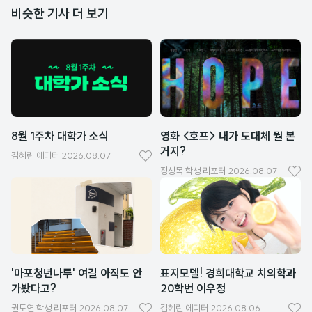
비슷한 기사 더 보기
8월 1주차 대학가 소식
영화 <호프> 내가 도대체 뭘 본
거지?
김혜린
에디터
2026.08.07
좋
정성목
학생 리포터
2026.08.07
좋
아
아
요
요
'마포청년나루' 여길 아직도 안
표지모델! 경희대학교 치의학과
가봤다고?
20학번 이우정
권도연
학생 리포터
2026.08.07
김혜린
에디터
2026.08.06