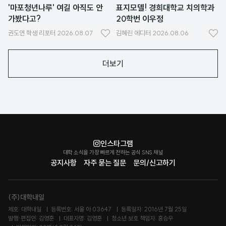
'마포청년나루' 여길 아직도 안
표지모델! 경희대학교 치의학과
가봤다고?
20학번 이우정
권도연
학생 리포터
2026.08.07
김혜린
에디터
2026.08.06
좋
좋
아
아
더보기
요
요
인스타그램
대학 소식을 가장 빠르게 전하는 공식 SNS 채널
공지사항
자주 묻는 질문
문의/신고하기
(주)대학내일
제호: 대학내일
등록번호: 서울 아 03647
등록일자: 2016년 7월 25일
발행·편집인: 김영훈
대표자명: 김영훈
청소년 보호 책임자: 홍승우