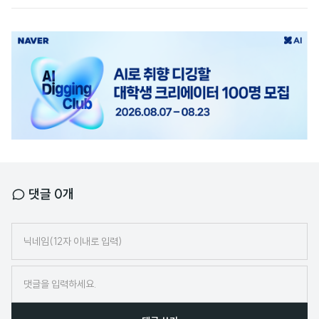
광
고
배
너
댓글
0
개
닉
네
임