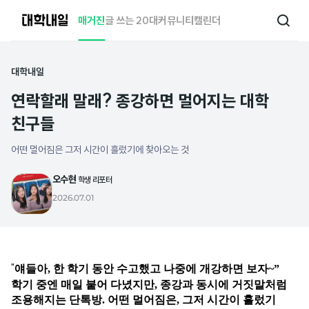
대
매거진
글 쓰는 20대
커뮤니티
캘린더
검
학
색
내
일
대학내일
연락할래 말래? 종강하면 멀어지는 대학
친구들
어떤 멀어짐은 그저 시간이 흘렀기에 찾아오는 것
오수현
학생 리포터
2026.07.01
"
얘들아,
한 학기 동안 수고했고 나중에 개강하면 보자
~”
학기 중엔 매일 붙어 다녔지만, 종강과 동시에 거짓말처럼
조용해지는 단톡방.
어떤 멀어짐은
,
그저 시간이 흘렀기