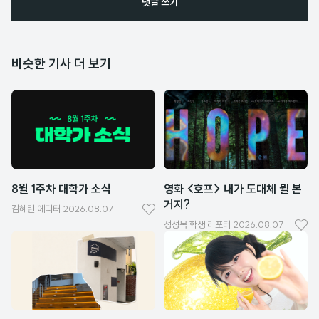
댓글 쓰기
비슷한 기사 더 보기
8월 1주차 대학가 소식
영화 <호프> 내가 도대체 뭘 본
거지?
김혜린
에디터
2026.08.07
좋
정성목
학생 리포터
2026.08.07
좋
아
아
요
요