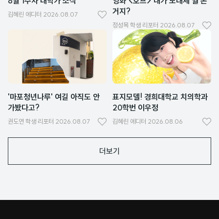
8월 1주차 대학가 소식
영화 <호프> 내가 도대체 뭘 본
거지?
김혜린
에디터
2026.08.07
좋
정성목
학생 리포터
2026.08.07
좋
아
아
요
요
'마포청년나루' 여길 아직도 안
표지모델! 경희대학교 치의학과
가봤다고?
20학번 이우정
권도연
학생 리포터
2026.08.07
김혜린
에디터
2026.08.06
좋
좋
아
아
더보기
요
요