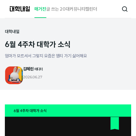
대
매거진
글 쓰는 20대
커뮤니티
캘린더
검
학
색
내
일
대학내일
6월 4주차 대학가 소식
엄마가 모르셔서 그렇지 요즘은 엠티 가기 싫어해요
김혜린
에디터
2026.06.27