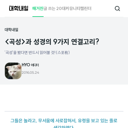
대
매거진
글 쓰는 20대
커뮤니티
캘린더
검
학
색
내
일
대학내일
<곡성>과 성경의 9가지 연결고리?
'곡성'을 봤다면 반드시 읽어볼 것!(스포有)
HYO
에디터
2016.05.24
그들은 놀라고, 무서움에 사로잡혀서, 유령을 보고 있는 줄로
생각하였다.