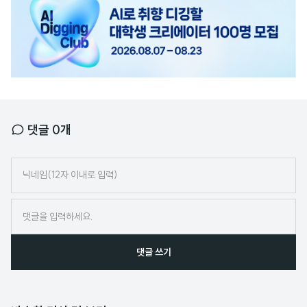
고
배
너
댓글
0
개
닉
네
임
댓글 쓰기