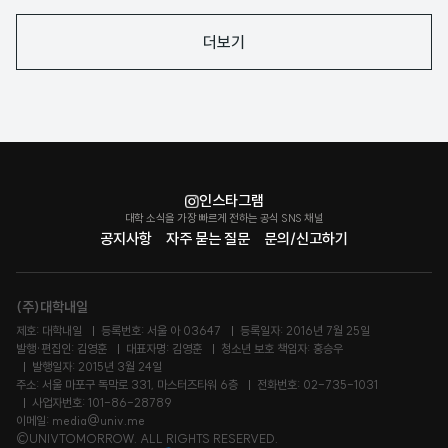
아
아
더보기
요
요
인스타그램
대학 소식을 가장 빠르게 전하는 공식 SNS 채널
공지사항
자주 묻는 질문
문의/신고하기
(주)대학내일
제호: 대학내일
등록번호: 서울 아 03647
등록일자: 2016년 7월 25일
발행·편집인: 김영훈
대표자명: 김영훈
청소년 보호 책임자: 홍승우
발행일자: 2015년 3월 24일
주소: 서울 마포구 독막로 331, 마스터즈타워 6층
전화번호: 02-735-1031
사업자번호: 101-86-28789
이메일: media@univ.me
©UNIVTOMORROW. ALL RIGHTS RESERVED.