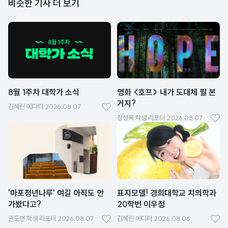
비슷한 기사 더 보기
8월 1주차 대학가 소식
영화 <호프> 내가 도대체 뭘 본
거지?
김혜린
에디터
2026.08.07
좋
정성목
학생 리포터
2026.08.07
좋
아
아
요
요
'마포청년나루' 여길 아직도 안
표지모델! 경희대학교 치의학과
가봤다고?
20학번 이우정
권도연
학생 리포터
2026.08.07
김혜린
에디터
2026.08.06
좋
좋