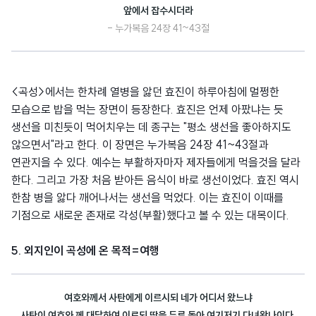
앞에서 잡수시더라
- 누가복음 24장 41~43절
<곡성>에서는 한차례 열병을 앓던 효진이 하루아침에 멀쩡한
모습으로 밥을 먹는 장면이 등장한다. 효진은 언제 아팠냐는 듯
생선을 미친듯이 먹어치우는 데 종구는 "평소 생선을 좋아하지도
않으면서"라고 한다. 이 장면은 누가복음 24장 41~43절과
연관지을 수 있다. 예수는 부활하자마자 제자들에게 먹을것을 달라
한다. 그리고 가장 처음 받아든 음식이 바로 생선이었다. 효진 역시
한참 병을 앓다 깨어나서는 생선을 먹었다. 이는 효진이 이때를
기점으로 새로운 존재로 각성(부활)했다고 볼 수 있는 대목이다.
5. 외지인이 곡성에 온 목적=여행
여호와께서 사탄에게 이르시되 네가 어디서 왔느냐
사탄이 여호와 께 대답하여 이르되 땅을 두루 돌아 여기저기 다녀왔나이다