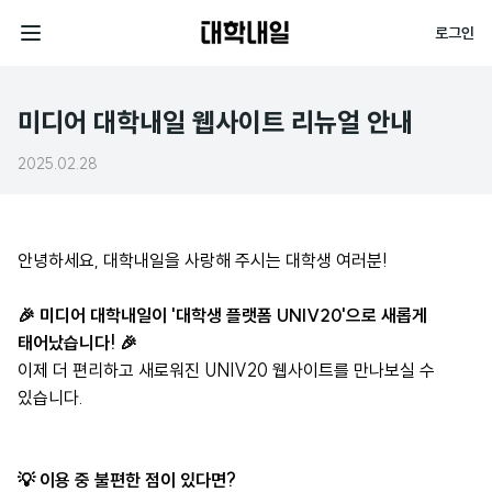
대
로그인
학
전
내
공
체
일
지
메
미디어 대학내일 웹사이트 리뉴얼 안내
사
뉴
2025.02.28
항
상
세
안녕하세요, 대학내일을 사랑해 주시는 대학생 여러분!
내
용
🎉 미디어 대학내일이 '대학생 플랫폼 UNIV20'으로 새롭게
태어났습니다! 🎉
이제 더 편리하고 새로워진 UNIV20 웹사이트를 만나보실 수
있습니다.
💡 이용 중 불편한 점이 있다면?