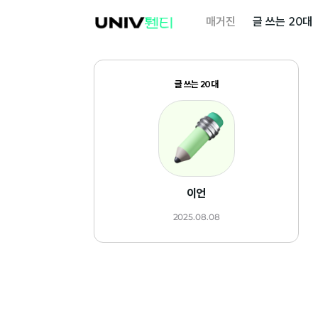
대
매거진
글 쓰는 20대
학
내
일
글 쓰는 20대
이언
2025.08.08