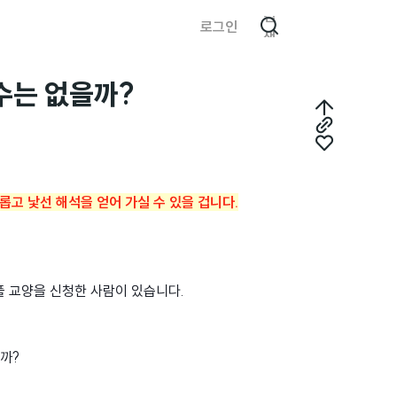
검
로그인
색
 수는 없을까?
최
링
상
좋
크
단
아
복
으
롭고 낯선 해석을 얻어 가실 수 있을 겁니다.
요
사
로
플 교양을 신청한 사람이 있습니다.
까?