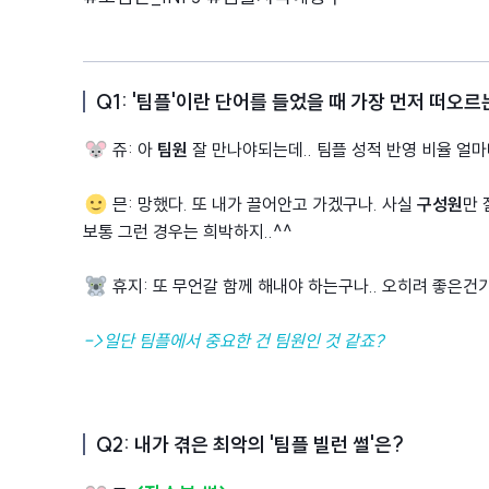
Q1: '팀플'이란 단어를 들었을 때 가장 먼저 떠오르
쥬: 아
팀원
잘 만나야되는데.. 팀플 성적 반영 비율 얼마나
믄: 망했다. 또 내가 끌어안고 가겠구나. 사실
구성원
만 
보통 그런 경우는 희박하지..^^
휴지: 또 무언갈 함께 해내야 하는구나.. 오히려 좋은건
->일단 팀플에서 중요한 건 팀원인 것 같죠?
Q2: 내가 겪은 최악의 '팀플 빌런 썰'은?