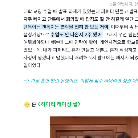
눈물 아닙니다. (
대학 교양 수업 때 발표 과제가 있었는데 피피티 만들고 발표
자주 빠지고 단톡에서 회의할 때 답장도 잘 안 하길래
일단 
단톡이든 갠톡이든
연락을 전혀 안 보는 거
야
.
이때부터 좀 
설상가상으로
수업도 안 나온지 2주 됐어
.
그래서 우선 팀원
여쭤봐야되나 했는데 그때 연락이 왔어. 개인사정으로 학교를
있었는데, 내가 피피티도 혼자 만들고 대본도 혼자 작성하
사정이 생겼다고 말했더니 배려해줘서 발표에는 빠지게 되었지
일이었다..
-> 가장 흔한 빌런 유형이죠. 이렇게 잠수 타버리면 정말 
<하이킥 레이싱 썰>
믄