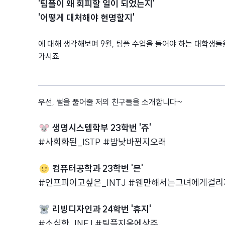
'팀플이 왜 회피할 일이 되었는지'
'어떻게 대처해야 현명할지'
에 대해 생각해보며 9월, 팀플 수업을 들어야 하는 대학생
가시죠.
우선, 썰을 풀어줄 저의 친구들을 소개합니다~
생명시스템학부 23학번 '쥬'
#사회화된_ISTP #밤낮바뀐지오래
컴퓨터공학과 23학번 '믄'
#인프피이고싶은_INTJ #웬만해서는그녀에게걸
리빙디자인과 24학번 '휴지'
#소심한_INFJ #팀플지옥에상주