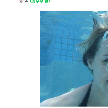
<잠수부 썰>
쥬