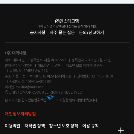
인스타그램
대학 소식을 가장 빠르게 전하는 공식 SNS 채널
공지사항
자주 묻는 질문
문의/신고하기
(주)대학내일
제호: 대학내일
등록번호: 서울 아 03647
등록일자: 2016년 7월 25일
발행·편집인: 김영훈
대표자명: 김영훈
청소년 보호 책임자: 홍승우
발행일자: 2015년 3월 24일
주소: 서울 마포구 독막로 331, 마스터즈타워 6층
전화번호: 02-735-1031
사업자번호: 101-86-28789
이메일: media@univ.me
©UNIVTOMORROW. ALL RIGHTS RESERVED.
본 서비스는
의 지원을 받아 개발되었습니다.
개인정보처리방침
이용약관
저작권 정책
청소년 보호 정책
이용 규칙