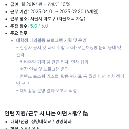
급여
:
월 261만 원 + 장학금 10%
근무 기간
: 2025.04.01 ~ 2025.09.30 (6개월)
근무 장소
: 서울시 마포구 (자율재택 가능)
추천 점수
:
5.0
/ 5.0
주
요 업무
대학생 대외활동 프로그램 기획 및 운영
- 신청자 공지 및 과제 취합, 카페·오픈채팅방 문의 응대 및
관리
- 키비주얼 기획 및 관련 업체·연사 섭외
- 현장 인솔 및 프로그램 운영
- 콘텐츠 포스팅 리스트, 활동 평가표 등 월별 미션 수치 정리
및 보고
- 대외활동 운영 결과 보고서 작성
인턴 지원/근무 시 나는 어떤 사람?
🙋
대학/전공
: 상명대학교 / 경영학과
학점
: 3.99 /4.5