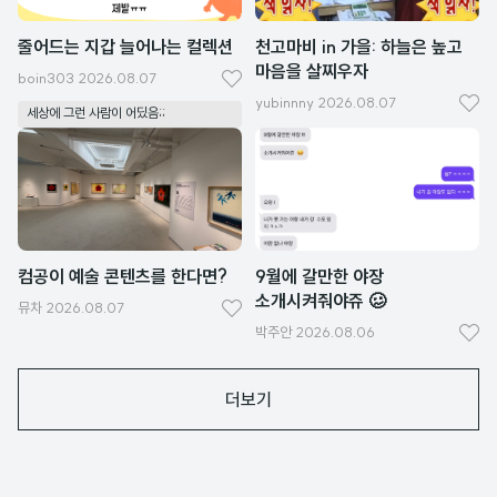
줄어드는 지갑 늘어나는 컬렉션
천고마비 in 가을: 하늘은 높고
마음을 살찌우자
boin303
2026.08.07
좋
yubinnny
2026.08.07
좋
세상에 그런 사람이 어딨음;;
아
아
요
요
컴공이 예술 콘텐츠를 한다면?
9월에 갈만한 야장
소개시켜줘야쥬 🥴
뮤차
2026.08.07
좋
박주안
2026.08.06
좋
아
아
요
더보기
요