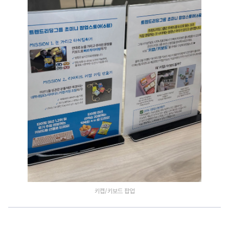
키캡/키보드 팝업