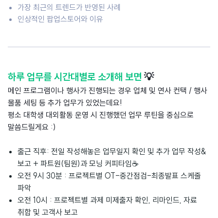
가장 최근의 트렌드가 반영된 사례
인상적인 팝업스토어와 이유
하루 업무를 시간대별로 소개해 보면
💡
메인 프로그램이나 행사가 진행되는 경우 업체 및 연사 컨택 / 행사
물품 세팅 등 추가 업무가 있었는데요!
평소
대학생 대외활동 운영 시 진행했던 업무 루틴을 중심으로
말씀드릴게요 :)
출근 직후: 전일 작성해놓은 업무일지 확인 및 추가 업무 작성&
보고 + 파트원(팀원)과 모닝 커피타임☕️
오전 9시 30분 :
프로젝트별 OT-중간점검-최종발표 스케줄
파악
오전 10시 : 프로젝트별 과제 미제출자 확인, 리마인드, 자료
취합 및 고객사 보고