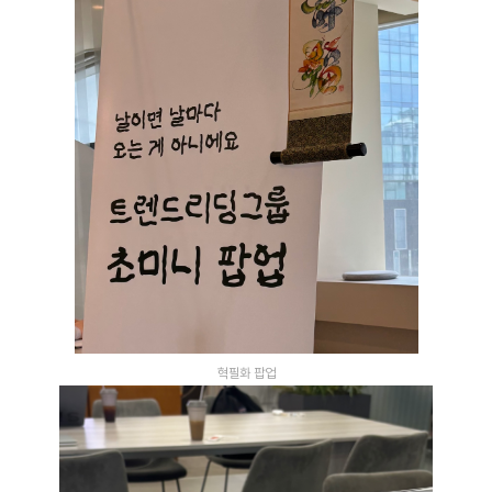
혁필화 팝업