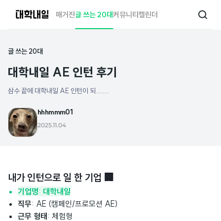
대
매거진
글 쓰는 20대
커뮤니티
캘린더
검
학
색
내
일
글 쓰는 20대
대학내일 AE 인턴 후기
삼수 끝에 대학내일 AE 인턴이 되.........
hhhmmm01
2025.11.04
내가 인턴으로 일 한 기업 🏢
기업명
:
대학내일
직무
: AE (캠페인/프로모션 AE)
근무 형태
: 체험형