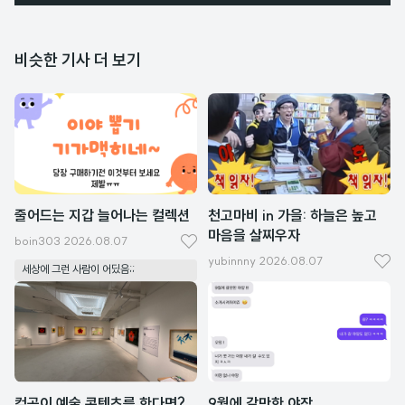
비슷한 기사 더 보기
줄어드는 지갑 늘어나는 컬렉션
천고마비 in 가을: 하늘은 높고
마음을 살찌우자
boin303
2026.08.07
좋
yubinnny
2026.08.07
좋
세상에 그런 사람이 어딨음;;
아
아
요
요
컴공이 예술 콘텐츠를 한다면?
9월에 갈만한 야장