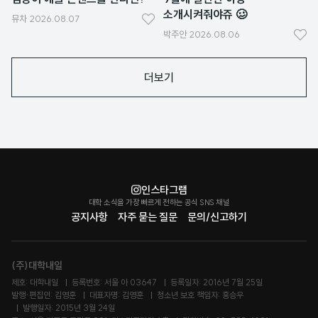
소개시켜줘야쥬 🥴
뮤차
2026.08.07
좋
박주안
2026.08.06
좋
아
아
요
더보기
요
인스타그램
대학 소식을 가장 빠르게 전하는 공식 SNS 채널
공지사항
자주 묻는 질문
문의/신고하기
(주)대학내일
제호: 대학내일
등록번호: 서울 아 03647
등록일자: 2016년 7월 25일
발행·편집인: 김영훈
대표자명: 김영훈
청소년 보호 책임자: 홍승우
발행일자: 2015년 3월 24일