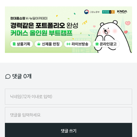
광
고
배
너
댓글
0
개
닉
네
임
댓글 쓰기