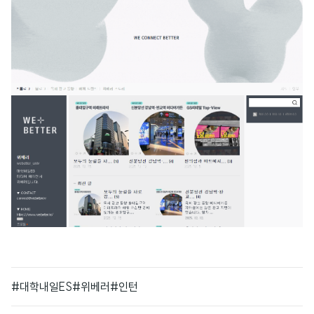
#대학내일ES
#위베러
#인턴