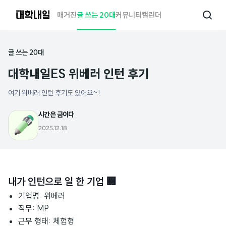
대
매거진
글 쓰는 20대
커뮤니티
캘린더
검
학
색
내
일
글 쓰는 20대
대학내일ES 위베러 인턴 후기
여기 위베러 인턴 후기도 있어요~!
시간은 금이다
2025.12.18
내가 인턴으로 일 한 기업 🏢
기업명: 위베러
직무: MP
근무 형태: 체험형