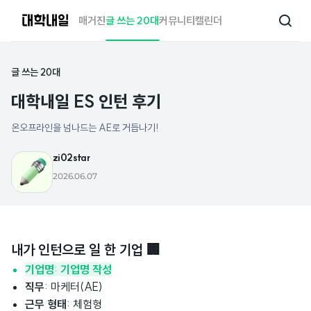
대
매거진
글 쓰는 20대
커뮤니티
캘린더
검
학
색
내
일
글 쓰는 20대
대학내일 ES 인턴 후기
온오프라인을 넘나드는 AE로 거듭나기!
zi02star
2026.06.07
내가 인턴으로 일 한 기업 🏢
기업명
:
기업명 작성
직무
: 마케터(AE)
근무 형태
: 체험형