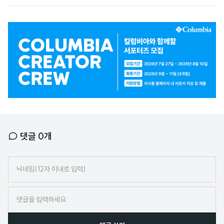
광
고
배
너
댓글
0
개
닉
네
임