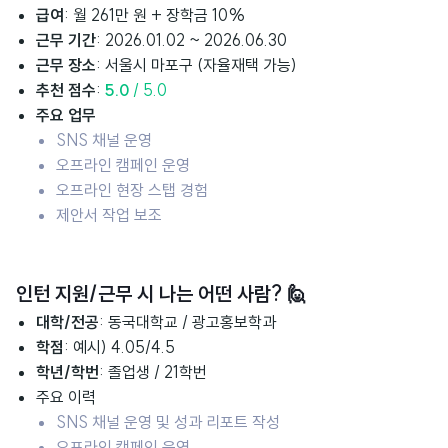
급여
:
월 261만 원 + 장학금 10%
근무 기간
: 2026.01.02 ~ 2026.06.30
근무 장소
: 서울시 마포구 (자율재택 가능)
추천 점수
:
5.0
/ 5.0
주
요 업무
SNS 채널 운영
오프라인 캠페인 운영
오프라인 현장 스탭 경험
제안서 작업 보조
인턴 지원/근무 시 나는 어떤 사람?
🙋
대학/전공
: 동국대학교 / 광고홍보학과
학점
: 예시) 4.05/4.5
학년/학번
: 졸업생 / 21학번
주요 이력
SNS 채널 운영 및 성과 리포트 작성
오프라인 캠페인 운영