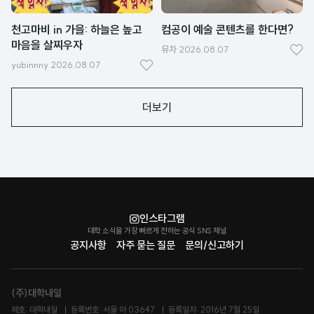
천고마비 in 가을: 하늘은 높고
컴공이 예술 콘텐츠를 한다면?
마음을 살찌우자
뮤차
2026.08.07
좋
yubinnny
2026.08.07
좋
아
아
요
더보기
요
인스타그램
대학 소식을 가장 빠르게 전하는 공식 SNS 채널
공지사항
자주 묻는 질문
문의/신고하기
(주)대학내일
제호: 대학내일
등록번호: 서울 아 03647
등록일자: 2016년 7월 25일