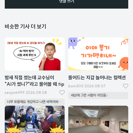
댓글 쓰기
비슷한 기사 더 보기
밤새 직접 썼는데 교수님이
줄어드는 지갑 늘어나는 컬렉션
"AI가 썼니?"라고 물어볼 때.tip
boin303
2026.08.07
좋
seojin6499
2026.08.08
좋
세상에 그런 사람이 어딨음;;
아
너무 유용해요 개강하고 나면 써먹어봐야겠네요!
아
요
요