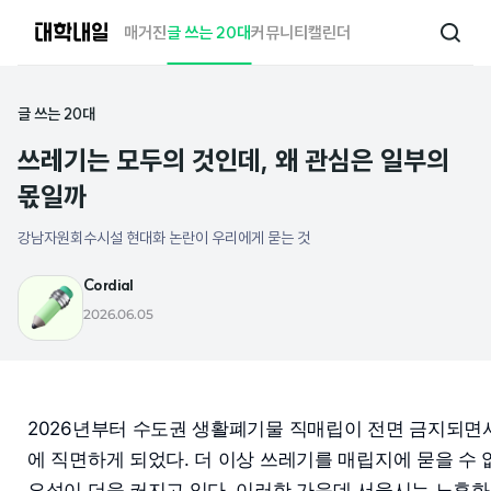
대
매거진
글 쓰는 20대
커뮤니티
캘린더
검
학
색
내
일
글 쓰는 20대
쓰레기는 모두의 것인데, 왜 관심은 일부의
몫일까
강남자원회수시설 현대화 논란이 우리에게 묻는 것
Cordial
2026.06.05
2026년부터 수도권 생활폐기물 직매립이 전면 금지되면
에 직면하게 되었다. 더 이상 쓰레기를 매립지에 묻을 수
요성이 더욱 커지고 있다. 이러한 가운데 서울시는 노후