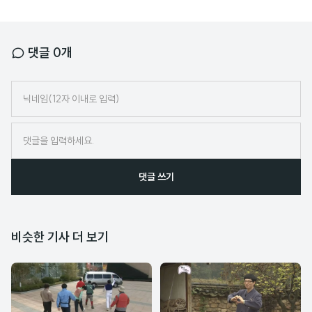
댓글
0
개
닉
네
임
댓글 쓰기
비슷한 기사 더 보기