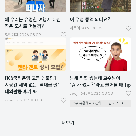
왜 우리는 유명한 여행지 대신
이 우정 통역 되나요?
작은 도시로 떠날까?
서옥이
2026.08.03
좋
챙입미다
2026.08.09
좋
아
아
요
요
[KB국민은행 고등 멘토링]
밤새 직접 썼는데 교수님이
시공간 제약 없는 '역대급 꿀'
"AI가 썼니?"라고 물어볼 때.tip
대외활동 후기 ✨
seojin6499
2026.08.08
좋
sesame
2026.08.08
좋
너무 유용해요 개강하고 나면 써먹어봐야겠네요!
아
아
요
요
더보기