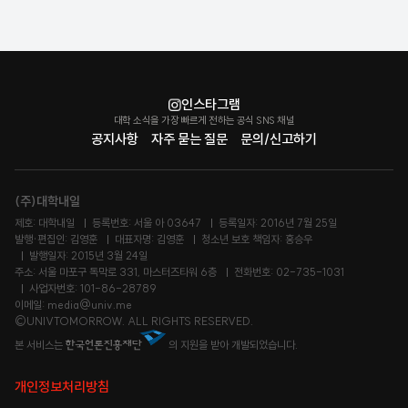
인스타그램
대학 소식을 가장 빠르게 전하는 공식 SNS 채널
공지사항
자주 묻는 질문
문의/신고하기
(주)대학내일
제호: 대학내일
등록번호: 서울 아 03647
등록일자: 2016년 7월 25일
발행·편집인: 김영훈
대표자명: 김영훈
청소년 보호 책임자: 홍승우
발행일자: 2015년 3월 24일
주소: 서울 마포구 독막로 331, 마스터즈타워 6층
전화번호: 02-735-1031
사업자번호: 101-86-28789
이메일: media@univ.me
©UNIVTOMORROW. ALL RIGHTS RESERVED.
본 서비스는
의 지원을 받아 개발되었습니다.
개인정보처리방침