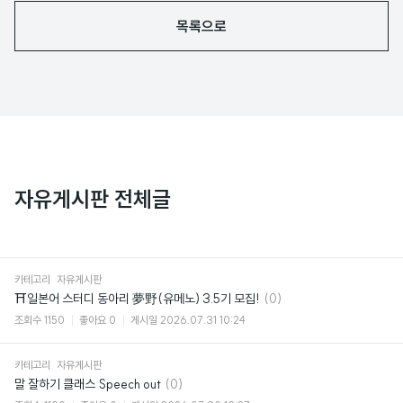
목록으로
자유게시판 전체글
카테고리
자유게시판
댓
⛩일본어 스터디 동아리 夢野(유메노) 3.5기 모집!
(0)
글
조회수
1150
좋아요
0
게시일
2026.07.31 10:24
카테고리
자유게시판
댓
말 잘하기 클래스 Speech out
(0)
글