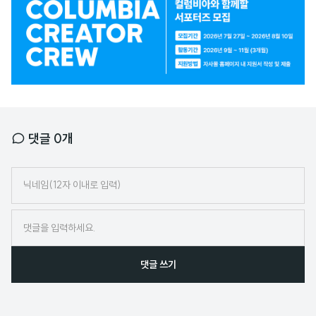
고
배
너
댓글
0
개
닉
네
임
댓글 쓰기