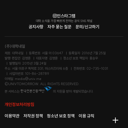
인스타그램
대학 소식을 가장 빠르게 전하는 공식 SNS 채널
공지사항
자주 묻는 질문
문의/신고하기
(주)대학내일
제호: 대학내일
등록번호: 서울 아 03647
등록일자: 2016년 7월 25일
발행·편집인: 김영훈
대표자명: 김영훈
청소년 보호 책임자: 홍승우
발행일자: 2015년 3월 24일
주소: 서울 마포구 독막로 331, 마스터즈타워 6층
전화번호: 02-735-1031
사업자번호: 101-86-28789
이메일: media@univ.me
©UNIVTOMORROW. ALL RIGHTS RESERVED.
본 서비스는
의 지원을 받아 개발되었습니다.
개인정보처리방침
이용약관
저작권 정책
청소년 보호 정책
이용 규칙
메