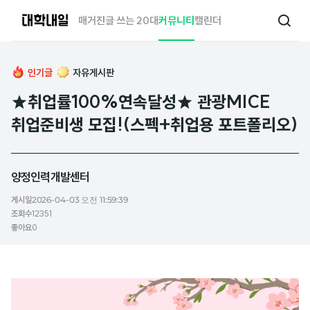
대
매거진
글 쓰는 20대
커뮤니티
캘린더
검
학
색
내
일
인기글
자유게시판
★취업률100%연속달성★ 관광MICE
취업준비생 모집!(스펙+취업용 포트폴리오)
양정인력개발센터
게시일
2026-04-03 오전 11:59:39
조회수
12351
좋아요
0