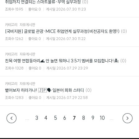
댓
취업까지 연결되는 스마트물류·무역 실무과정
(0)
글
조회수
1595
좋아요
0
게시일
2026.07.30 11:23
카테고리
자유게시판
댓
[국비지원] 글로벌 관광·MICE 취업연계 실무과정(비전공자도 환영!)
(0)
글
조회수
1262
좋아요
0
게시일
2026.07.30 11:22
카테고리
자유게시판
댓
친목 여행 연합동아리🌊 안 놀면 뭐하니 3.5기 멤버를 모집합니다!🏝
(0)
글
조회수
1328
좋아요
0
게시일
2026.07.29 23:29
카테고리
자유게시판
댓
뱉어보자 히라가나! 🇯🇵🗣️ 일본어 회화 스터디
(0)
글
조회수
1283
좋아요
0
게시일
2026.07.29 22:58
...
3
4
5
6
7
8
9
10
...