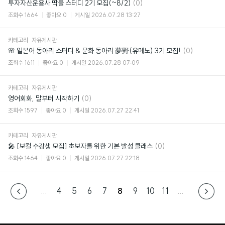
댓
투자자산운용사 딱풀 스터디 2기 모집(~8/2)
(0)
글
조회수
1664
좋아요
0
게시일
2026.07.28 13:27
카테고리
자유게시판
댓
🌸 일본어 동아리 스터디 & 문화 동아리 夢野(유메노) 3기 모집!
(0)
글
조회수
1611
좋아요
0
게시일
2026.07.28 07:09
카테고리
자유게시판
댓
영어회화, 말부터 시작하기
(0)
글
조회수
1597
좋아요
0
게시일
2026.07.27 22:41
카테고리
자유게시판
댓
🎤 [보컬 수강생 모집] 초보자를 위한 기본 발성 클래스
(0)
글
조회수
1464
좋아요
0
게시일
2026.07.27 22:18
...
4
5
6
7
8
9
10
11
...