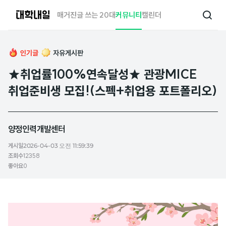
대
매거진
글 쓰는 20대
커뮤니티
캘린더
검
학
색
내
일
인기글
자유게시판
★취업률100%연속달성★ 관광MICE
취업준비생 모집!(스펙+취업용 포트폴리오)
양정인력개발센터
게시일
2026-04-03 오전 11:59:39
조회수
12358
좋아요
0