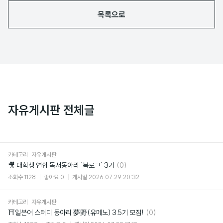
목록으로
자유게시판 전체글
카테고리
자유게시판
댓
🎥 대학생 연합 독서동아리 ‘북로그’ 3기
(0)
글
조회수
1128
좋아요
0
게시일
2026.07.29 20:32
카테고리
자유게시판
댓
⛩일본어 스터디 동아리 夢野(유메노) 3.5기 모집!
(0)
글