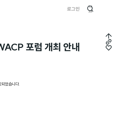
검
로그인
색
최
WACP 포럼 개최 안내
링
상
좋
크
단
아
복
으
요
사
로
성료되었습니다.