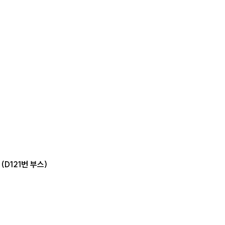
니
(
D121번 부스)