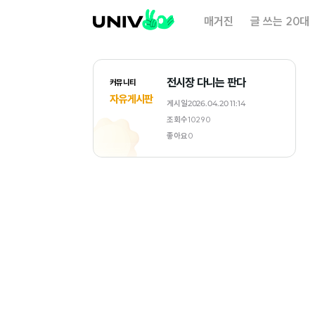
대
매거진
글 쓰는 20대
학
내
일
전시장 다니는 판다
커뮤니티
자유게시판
게시일
2026.04.20 11:14
조회수
10290
좋아요
0