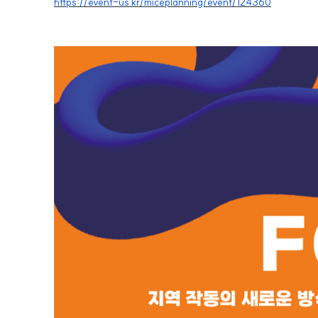
https://event-us.kr/miceplanning/event/124360