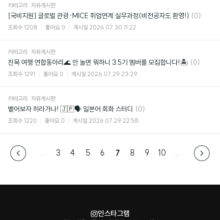
카테고리
자유게시판
댓
[국비지원] 글로벌 관광·MICE 취업연계 실무과정(비전공자도 환영!)
(0)
글
조회수
1208
좋아요
0
게시일
2026.07.30 11:22
카테고리
자유게시판
댓
친목 여행 연합동아리🌊 안 놀면 뭐하니 3.5기 멤버를 모집합니다!🏝
(0)
글
조회수
1291
좋아요
0
게시일
2026.07.29 23:29
카테고리
자유게시판
댓
뱉어보자 히라가나! 🇯🇵🗣️ 일본어 회화 스터디
(0)
글
조회수
1220
좋아요
0
게시일
2026.07.29 22:58
...
3
4
5
6
7
8
9
10
...
인스타그램