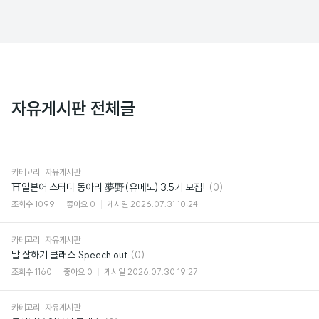
자유게시판 전체글
카테고리
자유게시판
댓
⛩일본어 스터디 동아리 夢野(유메노) 3.5기 모집!
(0)
글
조회수
1099
좋아요
0
게시일
2026.07.31 10:24
카테고리
자유게시판
댓
말 잘하기 클래스 Speech out
(0)
글
조회수
1160
좋아요
0
게시일
2026.07.30 19:27
카테고리
자유게시판