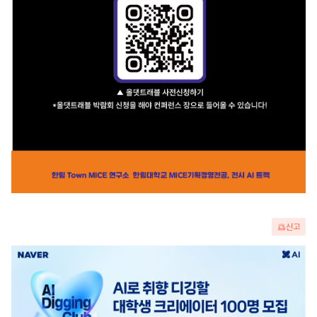
신고
광
고
배