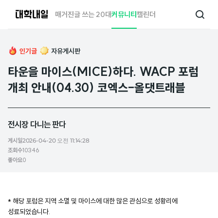
대
매거진
글 쓰는 20대
커뮤니티
캘린더
검
학
색
내
일
인기글
자유게시판
타운을 마이스(MICE)하다. WACP 포럼
개최 안내(04.30) 코엑스-올댓트래블
전시장 다니는 판다
게시일
2026-04-20 오전 11:14:28
조회수
10346
좋아요
0
* 해당 포럼은 지역 소멸 및 마이스에 대한 많은 관심으로 성황리에
성료되었습니다.