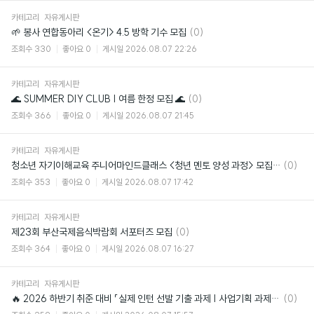
카테고리
자유게시판
댓
🌱 봉사 연합동아리 <온기> 4.5 방학 기수 모집
(0)
글
조회수
330
좋아요
0
게시일
2026.08.07 22:26
카테고리
자유게시판
댓
🌊 SUMMER DIY CLUB | 여름 한정 모집 🌊
(0)
글
조회수
366
좋아요
0
게시일
2026.08.07 21:45
카테고리
자유게시판
댓
청소년 자기이해교육 주니어마인드클래스 <청년 멘토 양성 과정> 모집 (~8/19)
(0)
글
조회수
353
좋아요
0
게시일
2026.08.07 17:42
카테고리
자유게시판
댓
제23회 부산국제음식박람회 서포터즈 모집
(0)
글
조회수
364
좋아요
0
게시일
2026.08.07 16:27
카테고리
자유게시판
댓
🔥 2026 하반기 취준 대비 「실제 인턴 선발 기출 과제 | 사업기획 과제 모의고사
(0)
글