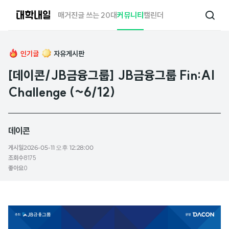
대
매거진
글 쓰는 20대
커뮤니티
캘린더
검
학
색
내
일
인기글
자유게시판
[데이콘/JB금융그룹] JB금융그룹 Fin:AI
Challenge (~6/12)
데이콘
게시일
2026-05-11 오후 12:28:00
조회수
8175
좋아요
0