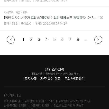
조회수
359
좋아요
0
게시일
2026.08.07 15:57
카테고리
자유게시판
댓
[청년 디자이너 추가 모집🎨]글로벌 기업과 함께 실무 경험 쌓자 !(~8/14 마감)
(0)
글
조회수
532
좋아요
0
게시일
2026.08.07 14:29
1
2
3
4
5
6
7
8
...
인스타그램
대학 소식을 가장 빠르게 전하는 공식 SNS 채널
공지사항
자주 묻는 질문
문의/신고하기
(주)대학내일
제호: 대학내일
등록번호: 서울 아 03647
등록일자: 2016년 7월 25일
발행·편집인: 김영훈
대표자명: 김영훈
청소년 보호 책임자: 홍승우