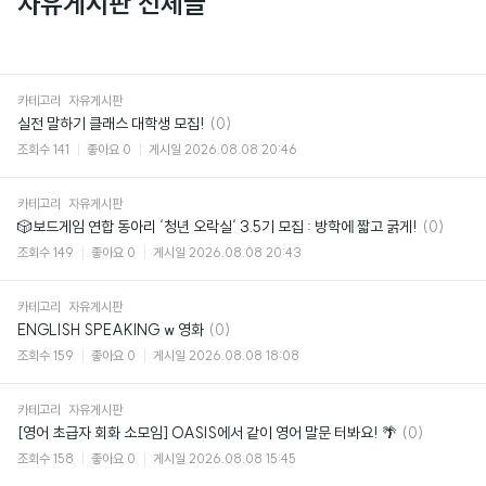
자유게시판 전체글
카테고리
자유게시판
댓
실전 말하기 클래스 대학생 모집!
(0)
글
조회수
141
좋아요
0
게시일
2026.08.08 20:46
카테고리
자유게시판
댓
🎲보드게임 연합 동아리 ‘청년 오락실‘ 3.5기 모집 : 방학에 짧고 굵게!
(0)
글
조회수
149
좋아요
0
게시일
2026.08.08 20:43
카테고리
자유게시판
댓
ENGLISH SPEAKING w 영화
(0)
글
조회수
159
좋아요
0
게시일
2026.08.08 18:08
카테고리
자유게시판
댓
[영어 초급자 회화 소모임] OASIS에서 같이 영어 말문 터봐요! 🌴
(0)
글
조회수
158
좋아요
0
게시일
2026.08.08 15:45