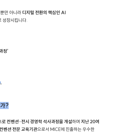
영뿐만 아니라
디지털 전환의 핵심인 AI
로 성장시킵니다.
과정’
n
인가?
최초로 컨벤션·전시 경영학 석사과정을 개설
하며
지난 20여
·컨벤션 전문 교육기관
으로서 MICE에 진출하는 우수한