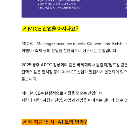
📌 MICE 산업을 아시나요?
MICE
는
M
eetings·
I
ncentive travels·
C
onventions·
E
xhibiti
이벤트·축제
등의 산업을 전반적으로 아우르는 산업입니다.
2025 경주 APEC 정상회의
같은
국제회의
나
올림픽/월드컵
같
킨텍스
같은
전시장
등이 이 MICE 산업과 밀접하게 연결되어 있
맡습니다.
허나
MICE
는
본질적으로 사람을 모으는 산업
이며,
사람과 사람, 사람과 산업, 산업과 산업
을
이어주는
것
이라 할 수 
📌 왜 지금 ‘전시-AI 트랙’인가?