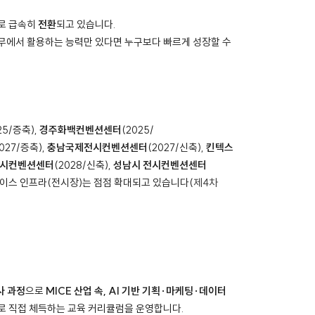
로 급속히
전환
되고 있습니다.
실무에서 활용하는 능력만 있다면 누구보다 빠르게 성장할 수
25/증축),
경주화백컨벤션센터
(2025/
2027/증축),
충남국제전시컨벤션센터
(2027/신축),
킨텍스
시컨벤션센터
(2028/신축),
성남시 전시컨벤션센터
 마이스 인프라(전시장)는 점점 확대되고 있습니다(
제4차
사 과정
으로
MICE 산업 속, AI 기반 기획·마케팅·데이터
로 직접 체득하는 교육 커리큘럼을 운영합니다.