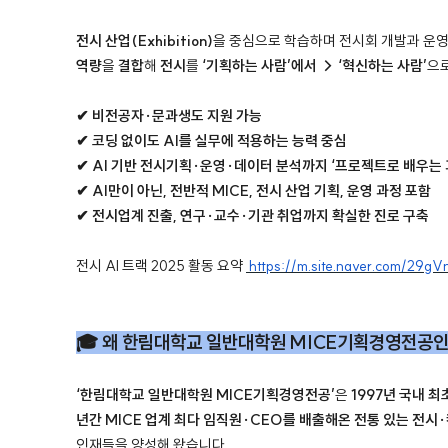
전시 산업(Exhibition)
을 중심으로 학습하며
전시회 개발과 운
역량
을
결합
해
전시
를
‘기획하는 사람’에서 → ‘혁신하는 사람’
으
✔ 비전공자·문과생도 지원 가능
✔ 코딩 없이도 AI를 실무에 적용하는 능력 중심
✔ AI 기반 전시기획·운영·데이터 분석까지 ‘프로젝트로 배우는 
✔ AI만이 아닌, 전반적 MICE, 전시 산업 기획, 운영 과정 포함
✔ 전시업계 진출, 연구·교수·기관 취업까지 확실한 진로 구축
전시 AI 트랙 2025 활동 요약
https://m.site.naver.com/29gV
🎓 왜 한림대학교 일반대학원 MICE기획경영전공
‘한림대학교 일반대학원 MICE기획경영전공’
은
1997년 국내 
년간 MICE 업계 최다 임직원·CEO를 배출해온 전통 있는 전시
인재들을 양성해 왔습니다.