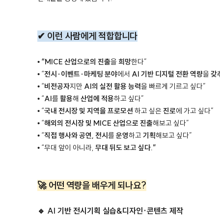
✔ 이런 사람에게 적합합니다
•
“MICE 산업으로의 진출
을
희망
한다”
• “
전시·이벤트·마케팅 분야
에서
AI 기반 디지털 전환 역량
을
갖
• “
비전공자
지만
AI의 실전 활용 능력
을 빠르게 기르고 싶다”
• “
AI
를
활용
해
산업에 적용
하고 싶다”
• “
국내 전시장 및 지역을 프로모션
하고 싶은
진로
에 가고 싶다”
• “
해외의 전시장 및 MICE 산업으로
진출
해보고 싶다”
• “
직접 행사와 공연, 전시
를
운영
하고
기획
해보고 싶다”
• “무대 앞이 아니라,
무대 뒤도 보고 싶다.”
🚀 어떤 역량을 배우게 되나요?
🔹 AI 기반 전시기획 실습&디자인·콘텐츠 제작