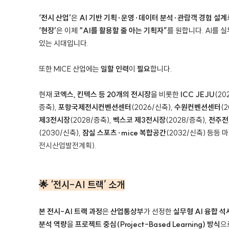
‘전시 산업’
은
AI 기반 기획·운영·데이터 분석·관람객 경험 설계
‘현장’
은 이제
“AI를 활용할 줄 아는 기획자”
를 원합니다.
AI를 
있는 시대입니다.
또한 MICE 산업에는
일할 인력
이
필요
합니다.
현재
코엑스, 킨텍스
등 20개의 전시장
을 비롯한
ICC JEJU
(20
증축),
포항국제전시컨벤션센터
(2026/신축),
수원컨벤션센터
(
제3전시장
(2028/증축),
벡스코 제3전시장
(2028/증축),
전주전
(2030/신축),
잠실 스포츠·mice 복합공간
(2032/신축) 등등
전시산업발전계획)
.
🌟 ‘전시-AI 트랙’ 소개
본 전시-AI 트랙 과정
은
산업통상부
가 선정한
실무형 AI 융합 석
분석 역량
을
프로젝트 중심(Project-Based Learning) 방식
으