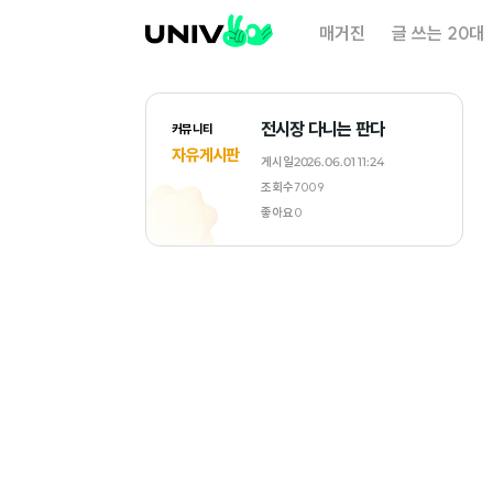
대
매거진
글 쓰는 20대
학
내
일
전시장 다니는 판다
커뮤니티
자유게시판
게시일
2026.06.01 11:24
조회수
7009
좋아요
0