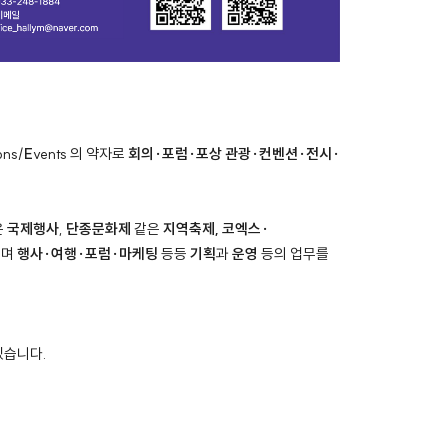
ons/
E
vents 의 약자로
회의·포럼·포상 관광·컨벤션·전시·
은
국제행사
,
단종문화제
같은
지역축제, 코엑스·
으며
행사·여행·포럼·마케팅
등등
기획
과
운영
등의 업무를
있습니다.