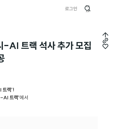
검
로그인
색
최
시-AI 트랙 석사 추가 모집
링
상
좋
크
공
단
아
복
으
요
사
로
 트랙’!
AI 트랙’
에서