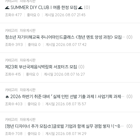
카테고리
자유게시판
댓
🌊 SUMMER DIY CLUB | 여름 한정 모집 🌊
(0)
글
조회수
477
좋아요
0
게시일
2026.08.07 21:45
카테고리
자유게시판
댓
청소년 자기이해교육 주니어마인드클래스 <청년 멘토 양성 과정> 모집 (~8/19)
(0)
글
조회수
393
좋아요
0
게시일
2026.08.07 17:42
카테고리
자유게시판
댓
제23회 부산국제음식박람회 서포터즈 모집
(0)
글
조회수
415
좋아요
0
게시일
2026.08.07 16:27
카테고리
자유게시판
댓
🔥 2026 하반기 취준 대비 「실제 인턴 선발 기출 과제 | 사업기획 과제 모의고사
(0)
글
조회수
403
좋아요
0
게시일
2026.08.07 15:57
카테고리
자유게시판
댓
[청년 디자이너 추가 모집🎨]글로벌 기업과 함께 실무 경험 쌓자 !(~8/14 마감)
(0)
글
조회수
708
좋아요
0
게시일
2026.08.07 14:29