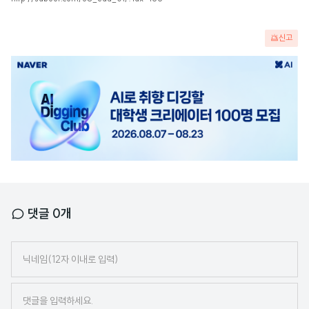
신고
광
고
배
너
댓글
0
개
닉
네
임