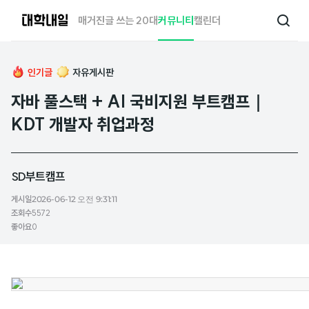
대
매거진
글 쓰는 20대
커뮤니티
캘린더
검
학
색
내
일
인기글
자유게시판
자바 풀스택 + AI 국비지원 부트캠프｜
KDT 개발자 취업과정
SD부트캠프
게시일
2026-06-12 오전 9:31:11
조회수
5572
좋아요
0