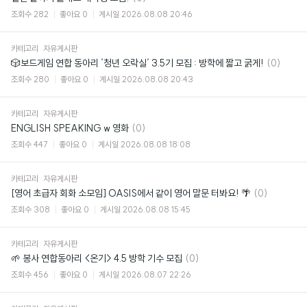
글
조회수
282
좋아요
0
게시일
2026.08.08 20:46
카테고리
자유게시판
댓
🎲보드게임 연합 동아리 ‘청년 오락실‘ 3.5기 모집 : 방학에 짧고 굵게!
(0)
글
조회수
280
좋아요
0
게시일
2026.08.08 20:43
카테고리
자유게시판
댓
ENGLISH SPEAKING w 영화
(0)
글
조회수
447
좋아요
0
게시일
2026.08.08 18:08
카테고리
자유게시판
댓
[영어 초급자 회화 소모임] OASIS에서 같이 영어 말문 터봐요! 🌴
(0)
글
조회수
308
좋아요
0
게시일
2026.08.08 15:45
카테고리
자유게시판
댓
🌱 봉사 연합동아리 <온기> 4.5 방학 기수 모집
(0)
글
조회수
456
좋아요
0
게시일
2026.08.07 22:26