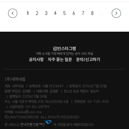
1
2
3
4
5
6
7
8
...
인스타그램
대학 소식을 가장 빠르게 전하는 공식 SNS 채널
공지사항
자주 묻는 질문
문의/신고하기
(주)대학내일
제호: 대학내일
등록번호: 서울 아 03647
등록일자: 2016년 7월 25일
발행·편집인: 김영훈
대표자명: 김영훈
청소년 보호 책임자: 홍승우
발행일자: 2015년 3월 24일
주소: 서울 마포구 독막로 331, 마스터즈타워 6층
전화번호: 02-735-1031
사업자번호: 101-86-28789
이메일: media@univ.me
©UNIVTOMORROW. ALL RIGHTS RESERVED.
본 서비스는
의 지원을 받아 개발되었습니다.