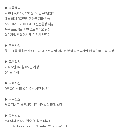
▶ 교육혜택
교육비 9,872,720원 → 단 40만원0
매월 최대 80만원 장려금 지급 가능
NVIDIA H200 GPU 실습환경 제공
실무 프로젝트 기반 포트폴리오 완성
협약기업 취업연계 및 현직자 멘토링
▶ 교육과정
챗GPT를 활용한 자바(JAVA) 스프링 및 데이터 분석 시스템기반 웹 플랫폼 구축 과정
▶ 교육일정
2026년 06월 09일 개강
6개월 과정
▶ 교육시간
09:00 ~ 18:00 (점심시간 1시간)
▶ 교육장소
서울 강남구 봉은사로 119 성옥빌딩 5층, 6층
▶ 지원방법
홈페이지 온라인 접수 (선착순 마감)
http://sdboot.com/JS_edu_01/?idx=188