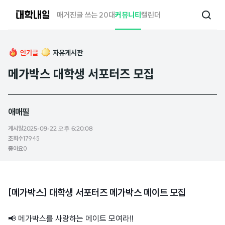
대
매거진
글 쓰는 20대
커뮤니티
캘린더
검
학
색
내
일
인기글
자유게시판
메가박스 대학생 서포터즈 모집
애매필
게시일
2025-09-22 오후 6:20:08
조회수
17945
좋아요
0
[메가박스] 대학생 서포터즈 메가박스 메이트 모집
📢 메가박스를 사랑하는 메이트 모여라‼