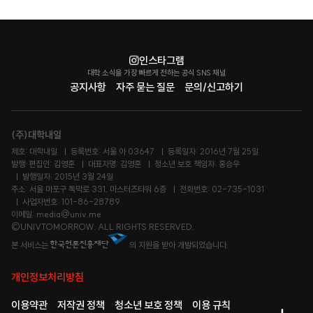
인스타그램
대학 소식을 가장 빠르게 전하는 공식 SNS 채널
공지사항
자주 묻는 질문
문의/신고하기
(주)대학내일
제호: 대학내일
등록번호: 서울 아 03647
등록일자: 2016년 7월 25일
발행·편집인: 김영훈
대표자명: 김영훈
청소년 보호 책임자: 홍승우
발행일자: 2015년 3월 24일
주소: 서울 마포구 독막로 331, 마스터즈타워 6층
전화번호: 02-735-1031
사업자번호: 101-86-28789
이메일: media@univ.me
©UNIVTOMORROW. ALL RIGHTS RESERVED.
본 서비스는
의 지원을 받아 개발되었습니다.
개인정보처리방침
이용약관
저작권 정책
청소년 보호 정책
이용 규칙