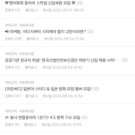
댓
💙영어회화 동아리 스픽업 신입부원 모집 💬
(0)
글
조회수
170
좋아요
0
게시일
2026.08.07 08:00
카테고리
자유게시판
댓
📢 마케팅, 어디서부터 시작해야 할지 고민이라면?
(0)
글
조회수
238
좋아요
0
게시일
2026.08.06 21:36
카테고리
자유게시판
댓
공공기관 정규직 취업! 한국산업안전보건공단 하반기 신입 채용 시작! (~8/24)
(0)
글
조회수
127
좋아요
0
게시일
2026.08.06 19:42
카테고리
자유게시판
댓
[코토버디] 일본어 스터디 & 일본 문화 모임 멤버 모집!
(0)
글
조회수
201
좋아요
0
게시일
2026.08.06 16:56
카테고리
자유게시판
댓
🌱 봉사 연합동아리 <온기> 4.5 방학 기수 모집
(0)
글
조회수
141
좋아요
0
게시일
2026.08.06 13:49