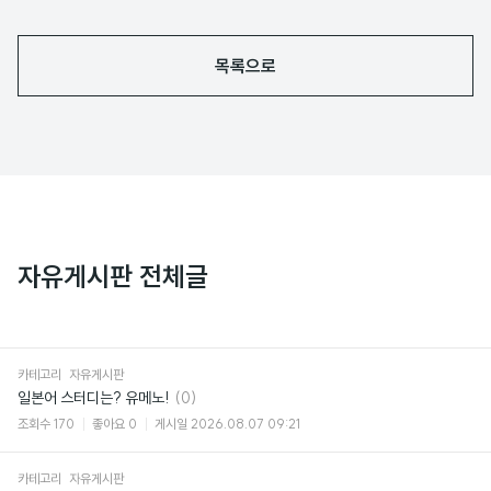
목록으로
자유게시판 전체글
카테고리
자유게시판
댓
일본어 스터디는? 유메노!
(0)
글
조회수
170
좋아요
0
게시일
2026.08.07 09:21
카테고리
자유게시판