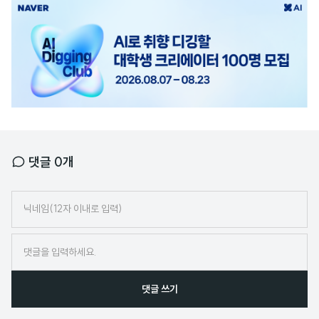
광
고
배
너
댓글
0
개
닉
네
임
댓글 쓰기