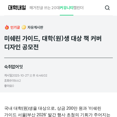
대
매거진
글 쓰는 20대
커뮤니티
캘린더
검
학
색
내
일
인기글
자유게시판
미쉐린 가이드, 대학(원)생 대상 책 커버
디자인 공모전
숙취없어잇
게시일
2025-10-27 오후 6:46:02
조회수
18662
좋아요
0
국내 대학(원)생을 대상으로, 상금 200만 원과 '미쉐린
가이드 서울|부산 2026' 발간 행사 초청의 기회가 주어지는