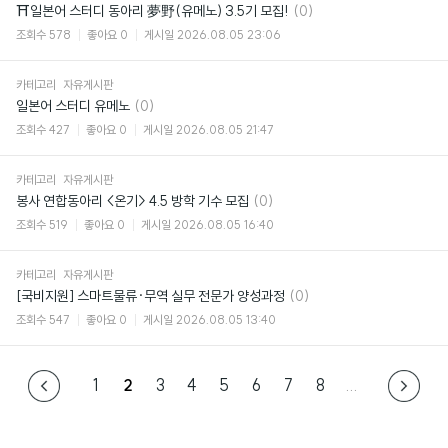
댓
⛩일본어 스터디 동아리 夢野(유메노) 3.5기 모집!
(0)
글
조회수
578
좋아요
0
게시일
2026.08.05 23:06
카테고리
자유게시판
댓
일본어 스터디 유메노
(0)
글
조회수
427
좋아요
0
게시일
2026.08.05 21:47
카테고리
자유게시판
댓
봉사 연합동아리 <온기> 4.5 방학 기수 모집
(0)
글
조회수
519
좋아요
0
게시일
2026.08.05 16:40
카테고리
자유게시판
댓
[국비지원] 스마트물류·무역 실무 전문가 양성과정
(0)
글
조회수
547
좋아요
0
게시일
2026.08.05 13:40
1
2
3
4
5
6
7
8
...