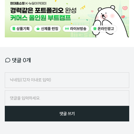
고
배
너
댓글
0
개
닉
네
임
댓글 쓰기