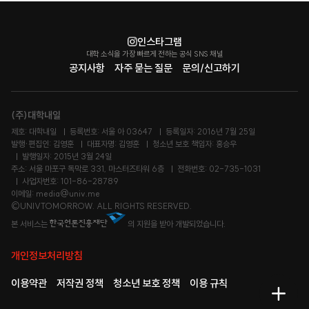
인스타그램
대학 소식을 가장 빠르게 전하는 공식 SNS 채널
공지사항
자주 묻는 질문
문의/신고하기
(주)대학내일
제호: 대학내일
등록번호: 서울 아 03647
등록일자: 2016년 7월 25일
발행·편집인: 김영훈
대표자명: 김영훈
청소년 보호 책임자: 홍승우
발행일자: 2015년 3월 24일
주소: 서울 마포구 독막로 331, 마스터즈타워 6층
전화번호: 02-735-1031
사업자번호: 101-86-28789
이메일: media@univ.me
©UNIVTOMORROW. ALL RIGHTS RESERVED.
본 서비스는
의 지원을 받아 개발되었습니다.
개인정보처리방침
이용약관
저작권 정책
청소년 보호 정책
이용 규칙
메