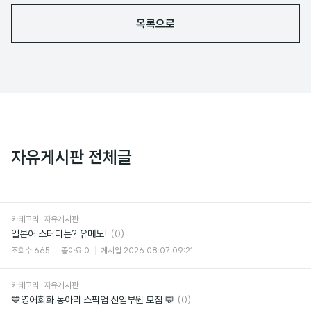
목록으로
자유게시판 전체글
카테고리
자유게시판
댓
일본어 스터디는? 유메노!
(0)
글
조회수
665
좋아요
0
게시일
2026.08.07 09:21
카테고리
자유게시판
댓
💙영어회화 동아리 스픽업 신입부원 모집 💬
(0)