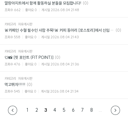
댓
말랑아지트에서 함께 활동하실 분들을 모집합니다!
(0)
글
조회수
662
좋아요
0
게시일
2026.08.04 21:48
카테고리
자유게시판
댓
🚨카페인 수혈 필수인 사람 주목!🚨 커피 동아리 [로스토리]에서 신입 부원 모집
(0)
글
조회수
558
좋아요
0
게시일
2026.08.04 21:43
카테고리
자유게시판
댓
👕📸 [핏 포인트 (FIT POINT)]
(0)
글
조회수
476
좋아요
0
게시일
2026.08.04 21:36
카테고리
자유게시판
댓
먹고뛰자!!!!!
(0)
글
조회수
545
좋아요
0
게시일
2026.08.04 21:34
1
2
3
4
5
6
7
8
...