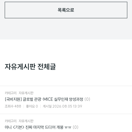
목록으로
자유게시판 전체글
카테고리
자유게시판
댓
[국비지원] 글로벌 관광·MICE 실무인재 양성과정
(0)
글
조회수
488
좋아요
0
게시일
2026.08.05 13:39
카테고리
자유게시판
댓
아니 <기븐> 진짜 마지막 드디어 개봉 ㅠㅠ
(0)