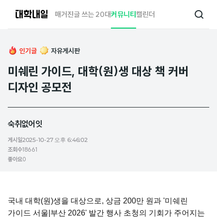
대
매거진
글 쓰는 20대
커뮤니티
캘린더
검
학
색
내
일
인기글
자유게시판
미쉐린 가이드, 대학(원)생 대상 책 커버
디자인 공모전
숙취없어잇
게시일
2025-10-27 오후 6:46:02
조회수
18661
좋아요
0
국내 대학(원)생을 대상으로, 상금 200만 원과 '미쉐린
가이드 서울|부산 2026' 발간 행사 초청의 기회가 주어지는