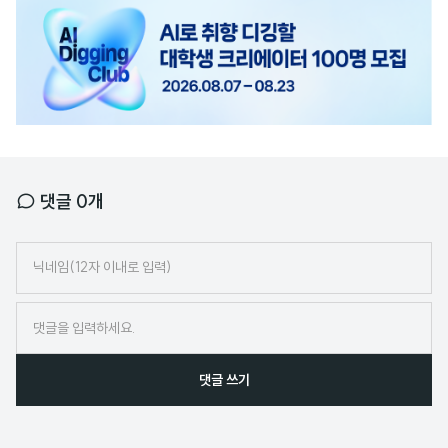
고
배
너
댓글
0
개
닉
네
임
댓글 쓰기