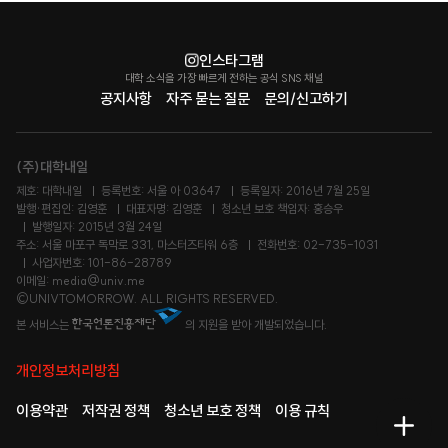
인스타그램
대학 소식을 가장 빠르게 전하는 공식 SNS 채널
공지사항
자주 묻는 질문
문의/신고하기
(주)대학내일
제호: 대학내일
등록번호: 서울 아 03647
등록일자: 2016년 7월 25일
발행·편집인: 김영훈
대표자명: 김영훈
청소년 보호 책임자: 홍승우
발행일자: 2015년 3월 24일
주소: 서울 마포구 독막로 331, 마스터즈타워 6층
전화번호: 02-735-1031
사업자번호: 101-86-28789
이메일: media@univ.me
©UNIVTOMORROW. ALL RIGHTS RESERVED.
본 서비스는
의 지원을 받아 개발되었습니다.
개인정보처리방침
이용약관
저작권 정책
청소년 보호 정책
이용 규칙
메