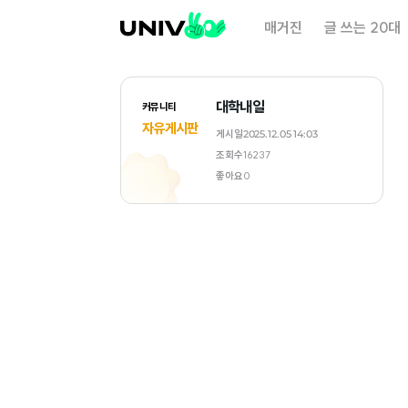
대
매거진
글 쓰는 20대
학
내
일
대학내일
커뮤니티
자유게시판
게시일
2025.12.05 14:03
조회수
16237
좋아요
0