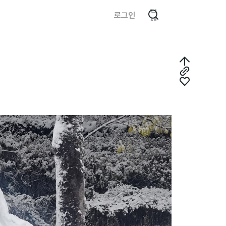
검
로그인
색
최
링
상
좋
크
단
아
복
으
요
사
로