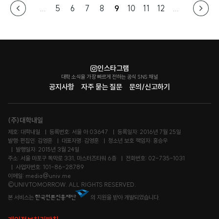
...
5
6
7
8
9
10
11
12
...
인스타그램
대학 소식을 가장 빠르게 전하는 공식 SNS 채널
공지사항
자주 묻는 질문
문의/신고하기
(주)대학내일
제호: 대학내일
등록번호: 서울 아 03647
등록일자: 2016년 7월 25일
발행·편집인: 김영훈
대표자명: 김영훈
청소년 보호 책임자: 홍승우
발행일자: 2015년 3월 24일
주소: 서울 마포구 독막로 331, 마스터즈타워 6층
전화번호: 02-735-1031
사업자번호: 101-86-28789
이메일: media@univ.me
©UNIVTOMORROW. ALL RIGHTS RESERVED.
본 서비스는
의 지원을 받아 개발되었습니다.