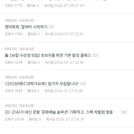
글
조회수
1774
좋아요
0
게시일
2026.07.28 07:09
카테고리
자유게시판
댓
영어회화, 말부터 시작하기
(0)
글
조회수
1780
좋아요
0
게시일
2026.07.27 22:41
카테고리
자유게시판
댓
🎤 [보컬 수강생 모집] 초보자를 위한 기본 발성 클래스
(0)
글
조회수
1648
좋아요
0
게시일
2026.07.27 22:18
카테고리
자유게시판
댓
<2026MBC대학가요제> 참가자 모집합니다!
(0)
글
조회수
1494
좋아요
0
게시일
2026.07.27 16:45
카테고리
자유게시판
댓
(D-2)AI가 대신 못할 '문화예술 솔루션' 기획하고, 스펙 차별점 쌓을 사람 주목!🔥
(0)
글
조회수
2008
좋아요
0
게시일
2026.07.27 16:31