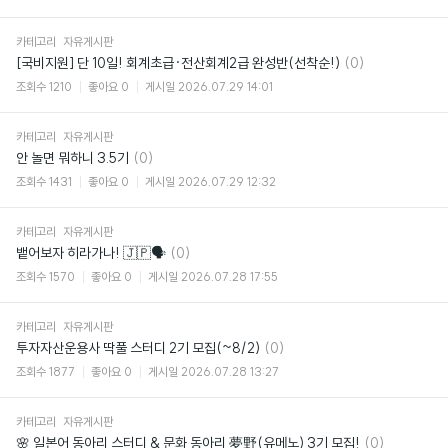
카테고리
자유게시판
댓
[국비지원] 단 10일! 회계초급·전산회계2급 완성반(선착순!)
(0)
글
조회수
1210
좋아요
0
게시일
2026.07.29 14:01
카테고리
자유게시판
댓
안 놀면 뭐하니 3.5기
(0)
글
조회수
1431
좋아요
0
게시일
2026.07.29 12:32
카테고리
자유게시판
댓
뱉어보자 히라가나! 🇯🇵🗣️
(0)
글
조회수
1570
좋아요
0
게시일
2026.07.28 17:55
카테고리
자유게시판
댓
투자자산운용사 딱풀 스터디 2기 모집(~8/2)
(0)
글
조회수
1877
좋아요
0
게시일
2026.07.28 13:27
카테고리
자유게시판
댓
🌸 일본어 동아리 스터디 & 문화 동아리 夢野(유메노) 3기 모집!
(0)