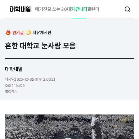
대
매거진
글 쓰는 20대
커뮤니티
캘린더
검
학
색
내
일
인기글
자유게시판
흔한 대학교 눈사람 모음
대학내일
게시일
2025-12-05 오후 2:03:21
조회수
16506
좋아요
0