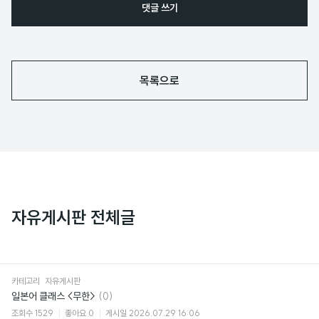
댓글 쓰기
목록으로
자유게시판 전체글
카테고리
자유게시판
댓
일본어 클래스 <무한>
(0)
글
조회수
1529
좋아요
0
게시일
2026.07.29 16:06