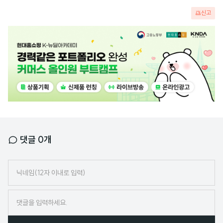
신고
광
고
배
너
댓글
0
개
닉
네
임