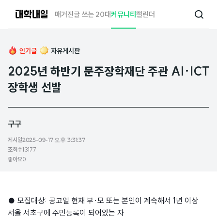
대
매거진
글 쓰는 20대
커뮤니티
캘린더
검
학
색
내
일
인기글
자유게시판
2025년 하반기 문주장학재단 주관 AI·ICT
장학생 선발
구구
게시일
2025-09-17 오후 3:31:37
조회수
13177
좋아요
0
● 모집대상: 공고일 현재 부·모 또는 본인이 계속해서 1년 이상
서울 서초구에 주민등록이 되어있는 자