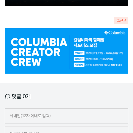
신고
광
고
배
너
댓글
0
개
닉
네
임