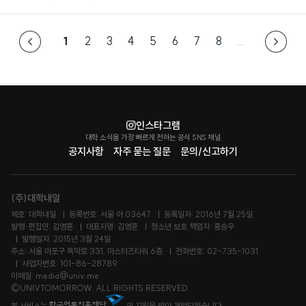
1
2
3
4
5
6
7
8
...
인스타그램
대학 소식을 가장 빠르게 전하는 공식 SNS 채널
공지사항
자주 묻는 질문
문의/신고하기
(주)대학내일
제호: 대학내일
등록번호: 서울 아 03647
등록일자: 2016년 7월 25일
발행·편집인: 김영훈
대표자명: 김영훈
청소년 보호 책임자: 홍승우
발행일자: 2015년 3월 24일
주소: 서울 마포구 독막로 331, 마스터즈타워 6층
전화번호: 02-735-1031
사업자번호: 101-86-28789
이메일: media@univ.me
©UNIVTOMORROW. ALL RIGHTS RESERVED.
본 서비스는
의 지원을 받아 개발되었습니다.