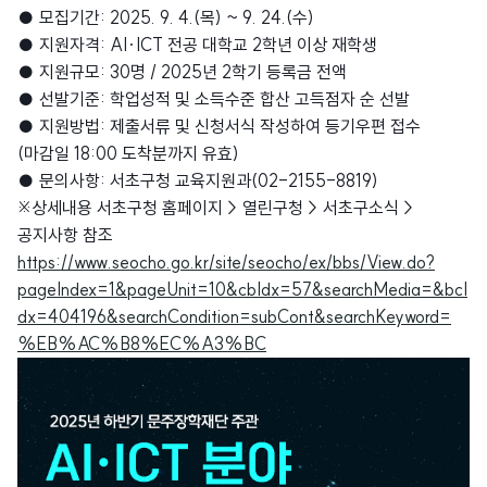
● 모집기간: 2025. 9. 4.(목) ~ 9. 24.(수)
● 지원자격: AI·ICT 전공 대학교 2학년 이상 재학생
● 지원규모: 30명 / 2025년 2학기 등록금 전액
● 선발기준: 학업성적 및 소득수준 합산 고득점자 순 선발
● 지원방법: 제출서류 및 신청서식 작성하여 등기우편 접수
(마감일 18:00 도착분까지 유효)
● 문의사항: 서초구청 교육지원과(02-2155-8819)
※상세내용 서초구청 홈페이지 > 열린구청 > 서초구소식 >
공지사항 참조
https://www.seocho.go.kr/site/seocho/ex/bbs/View.do?
pageIndex=1&pageUnit=10&cbIdx=57&searchMedia=&bcI
dx=404196&searchCondition=subCont&searchKeyword=
%EB%AC%B8%EC%A3%BC