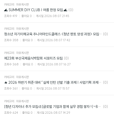
카테고리
자유게시판
댓
🌊 SUMMER DIY CLUB | 여름 한정 모집 🌊
(0)
글
조회수
419
좋아요
0
게시일
2026.08.07 21:45
카테고리
자유게시판
댓
청소년 자기이해교육 주니어마인드클래스 <청년 멘토 양성 과정> 모집 (~8/19)
(0)
글
조회수
358
좋아요
0
게시일
2026.08.07 17:42
카테고리
자유게시판
댓
제23회 부산국제음식박람회 서포터즈 모집
(0)
글
조회수
368
좋아요
0
게시일
2026.08.07 16:27
카테고리
자유게시판
댓
🔥 2026 하반기 취준 대비 「실제 인턴 선발 기출 과제 | 사업기획 과제 모의고사
(0)
글
조회수
361
좋아요
0
게시일
2026.08.07 15:57
카테고리
자유게시판
댓
[청년 디자이너 추가 모집🎨]글로벌 기업과 함께 실무 경험 쌓자 !(~8/14 마감)
(0)
글
조회수
624
좋아요
0
게시일
2026.08.07 14:29