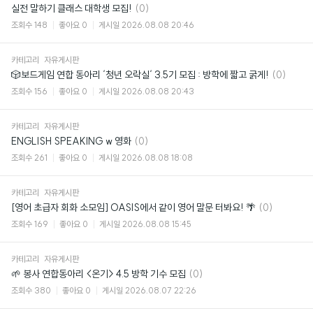
댓
실전 말하기 클래스 대학생 모집!
(0)
글
조회수
148
좋아요
0
게시일
2026.08.08 20:46
카테고리
자유게시판
댓
🎲보드게임 연합 동아리 ‘청년 오락실‘ 3.5기 모집 : 방학에 짧고 굵게!
(0)
글
조회수
156
좋아요
0
게시일
2026.08.08 20:43
카테고리
자유게시판
댓
ENGLISH SPEAKING w 영화
(0)
글
조회수
261
좋아요
0
게시일
2026.08.08 18:08
카테고리
자유게시판
댓
[영어 초급자 회화 소모임] OASIS에서 같이 영어 말문 터봐요! 🌴
(0)
글
조회수
169
좋아요
0
게시일
2026.08.08 15:45
카테고리
자유게시판
댓
🌱 봉사 연합동아리 <온기> 4.5 방학 기수 모집
(0)
글
조회수
380
좋아요
0
게시일
2026.08.07 22:26