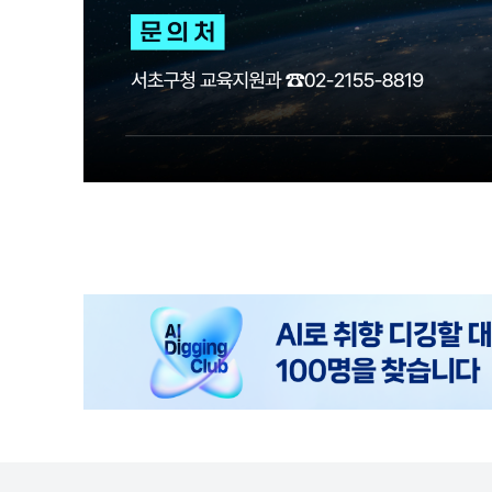
광
고
배
너