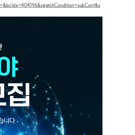
=&bcIdx=404196&searchCondition=subCont&s