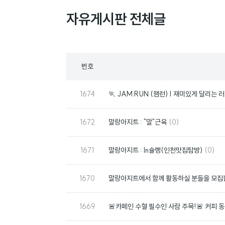
자유게시판 전체글
목
번호
록
번
1674
🏃 JAM RUN (잼런) | 재미있게 달리는 
호
번
댓
1672
말랑아지트 : "말"근육
(0)
호
글
번
댓
1671
말랑아지트 : In슐랭(인천맛집탐방)
(0)
호
글
번
1670
말랑아지트에서 함께 활동하실 분들을 모집
호
번
1669
🚨카페인 수혈 필수인 사람 주목!🚨 커피 
호