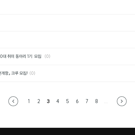
요
좋
아
요
좋
아
요
좋
아
요
댓
좋
 20대 취미 동아리 1기 모집
(0)
글
아
요
댓
좋
천개항』 크루 모집!
(0)
글
아
요
1
2
3
4
5
6
7
8
...