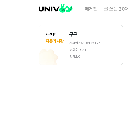
대
매거진
글 쓰는 20대
학
내
일
구구
커뮤니티
자유게시판
게시일
2025.09.17 15:31
조회수
13124
좋아요
0