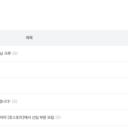
제목
댓
좋
러닝 크루
(0)
글
아
요
좋
아
요
좋
아
요
댓
좋
합니다!
(0)
글
아
요
댓
좋
동아리 [로스토리]에서 신입 부원 모집
(0)
글
아