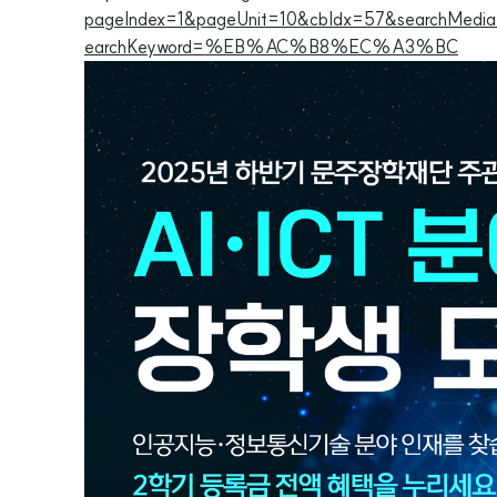
pageIndex=1&pageUnit=10&cbIdx=57&searchMedia
earchKeyword=%EB%AC%B8%EC%A3%BC