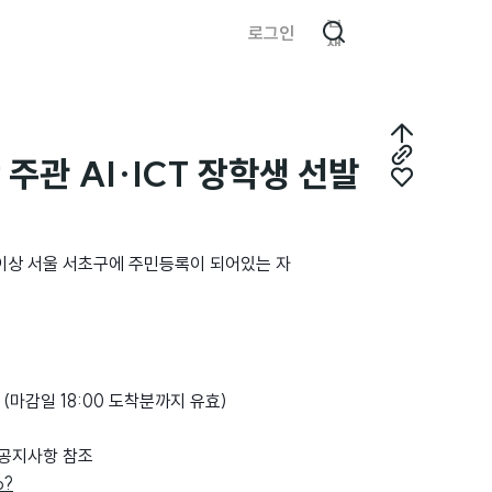
검
로그인
색
최
주관 AI·ICT 장학생 선발
링
상
좋
크
단
아
복
으
요
 이상 서울 서초구에 주민등록이 되어있는 자
사
로
마감일 18:00 도착분까지 유효)
 공지사항 참조
o?