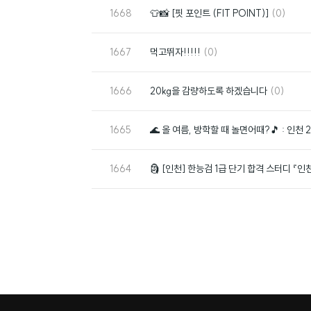
번
댓
1668
👕📸 [핏 포인트 (FIT POINT)]
(0)
호
글
번
댓
1667
먹고뛰자!!!!!
(0)
호
글
번
댓
1666
20kg을 감량하도록 하겠습니다
(0)
호
글
번
1665
🌊 올 여름, 방학할 때 놀면어때?🎵 : 인천
호
번
1664
🗿 [인천] 한능검 1급 단기 합격 스터디 『인
호