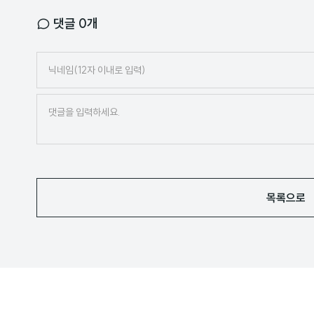
댓글
0
개
닉
네
임
목록으로