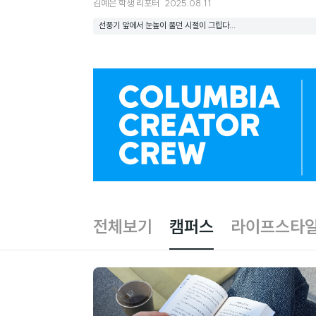
김예은
학생 리포터
2025.08.11
선풍기 앞에서 눈높이 풀던 시절이 그립다...
광
고
배
너
콘
전체보기
캠퍼스
라이프스타
텐
츠
글
목