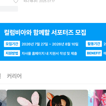
비나
에디터
2025.07.17
좋
아
요
일
커리어