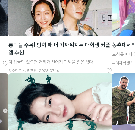
롱디들 주목! 방학 때 더 가까워지는 대학생 커플
농촌에서의
앱 추천
도심을 떠나 
이 앱들만 있으면 거리가 멀어져도 싸울 일은 없다
부예지
학생 리
좋
오수현
학생 리포터
2026.07.16
좋
아
아
요
요