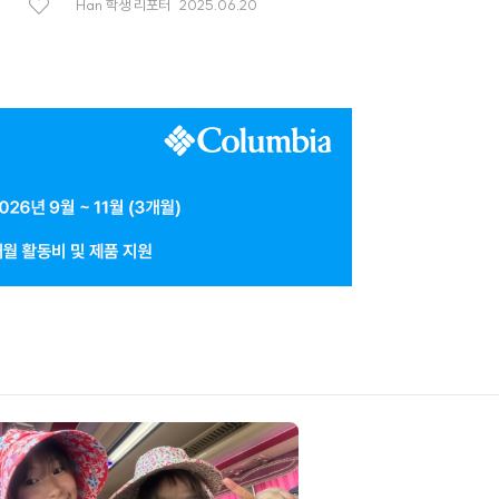
Han
학생 리포터
2025.06.20
좋
아
요