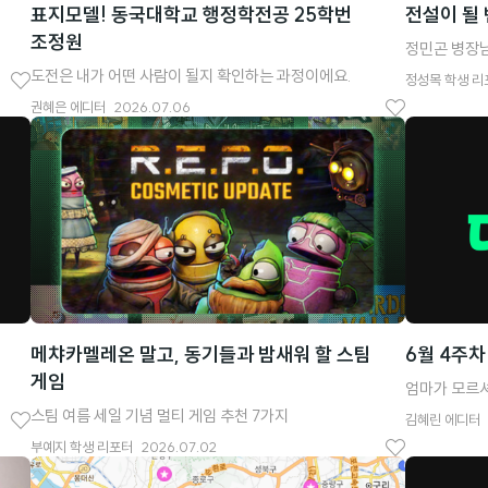
표지모델! 동국대학교 행정학전공 25학번
전설이 될
조정원
정민곤 병장님
도전은 내가 어떤 사람이 될지 확인하는 과정이에요.
정성목
학생 리
좋
권혜은
에디터
2026.07.06
좋
아
아
요
요
메챠카멜레온 말고, 동기들과 밤새워 할 스팀
6월 4주차
게임
엄마가 모르셔
스팀 여름 세일 기념 멀티 게임 추천 7가지
김혜린
에디터
좋
부예지
학생 리포터
2026.07.02
좋
아