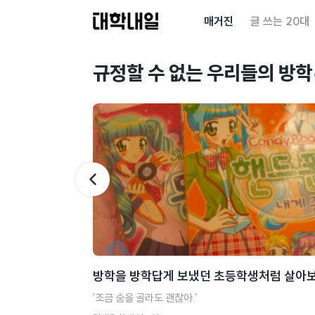
대
매거진
글 쓰는 20대
학
내
규정할 수 없는 우리들의 방학
일
방학을 방학답게 보냈던 초등학생처럼 살아보
'조금 숨을 골라도 괜찮아.'