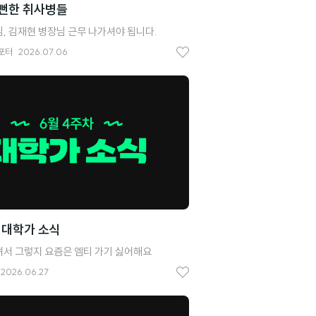
 뻔한 취사병들
, 김재현 병장님 근무 나가셔야 됩니다.
포터
2026.07.06
좋
아
요
 대학가 소식
서 그렇지 요즘은 엠티 가기 싫어해요
2026.06.27
좋
아