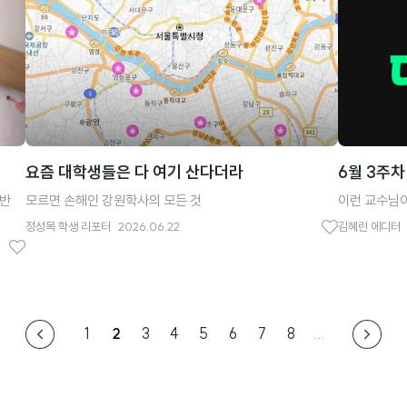
아
요
요
요즘 대학생들은 다 여기 산다더라
6월 3주차
중반
모르면 손해인 강원학사의 모든 것
이런 교수님이
정성목
학생 리포터
2026.06.22
김혜린
에디터
좋
좋
아
아
요
요
1
2
3
4
5
6
7
8
...