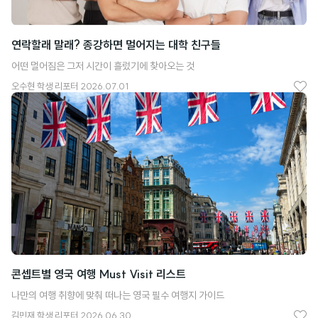
연락할래 말래? 종강하면 멀어지는 대학 친구들
어떤 멀어짐은 그저 시간이 흘렀기에 찾아오는 것
오수현
학생 리포터
2026.07.01
좋
아
요
콘셉트별 영국 여행 Must Visit 리스트
나만의 여행 취향에 맞춰 떠나는 영국 필수 여행지 가이드
김민재
학생 리포터
2026.06.30