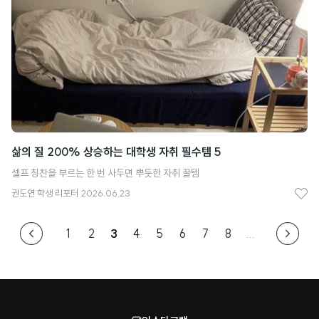
요
삶의 질 200% 상승하는 대학생 자취 필수템 5
셀프 칭찬을 부르는 한 번 사두면 뿌듯한 자취 꿀템
권도연
학생 리포터
2026.06.23
좋
아
1
2
3
4
5
6
7
8
...
요