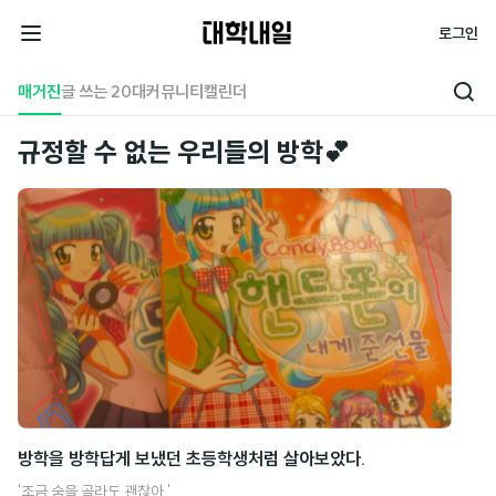
대
로그인
학
전
내
체
매거진
글 쓰는 20대
커뮤니티
캘린더
검
일
메
색
뉴
규정할 수 없는 우리들의 방학💕
방학을 방학답게 보냈던 초등학생처럼 살아보았다.
여
'조금 숨을 골라도 괜찮아.'
물