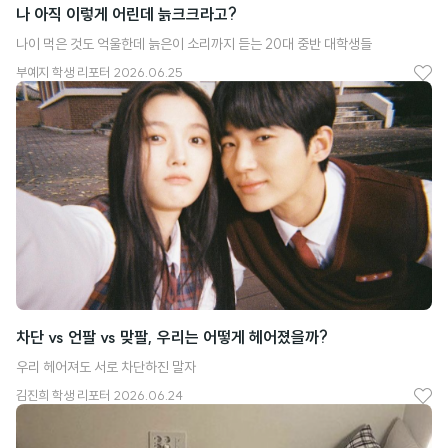
나 아직 이렇게 어린데 늙크크라고?
나이 먹은 것도 억울한데 늙은이 소리까지 듣는 20대 중반 대학생들
부예지
학생 리포터
2026.06.25
좋
아
요
차단 vs 언팔 vs 맞팔, 우리는 어떻게 헤어졌을까?
우리 헤어져도 서로 차단하진 말자
김진희
학생 리포터
2026.06.24
좋
아