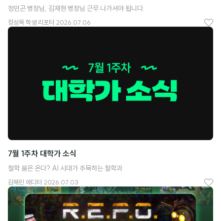
정민곤 병장님, 김재현 병장님 근무 나가셔야 됩니다.
정성목
학생 리포터
2026.07.06
좋
아
요
7월 1주차 대학가 소식
철학 붐은 온다? AI 시대가 주목하는 철학과
김혜린
에디터
2026.07.03
좋
아
요