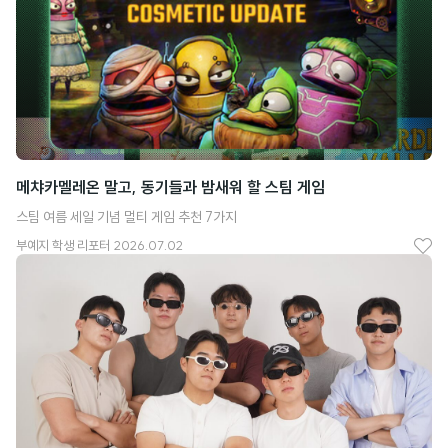
메챠카멜레온 말고, 동기들과 밤새워 할 스팀 게임
스팀 여름 세일 기념 멀티 게임 추천 7가지
부예지
학생 리포터
2026.07.02
좋
아
요