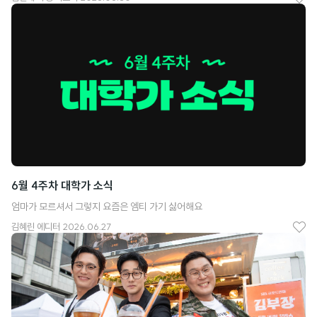
좋
아
요
6월 4주차 대학가 소식
엄마가 모르셔서 그렇지 요즘은 엠티 가기 싫어해요
김혜린
에디터
2026.06.27
좋
아
요