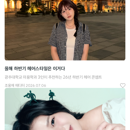
글
목
록
올해 하반기 헤어스타일은 이거다
광주대학교 미용학과 3인이 추천하는 26년 하반기 헤어 콘셉트
조웅재
에디터
2026.07.06
좋
아
요