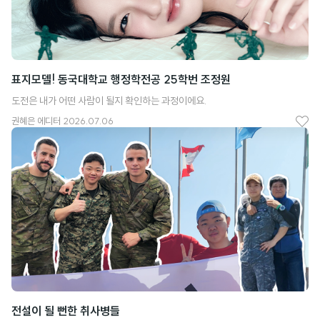
표지모델! 동국대학교 행정학전공 25학번 조정원
도전은 내가 어떤 사람이 될지 확인하는 과정이에요.
권혜은
에디터
2026.07.06
좋
아
요
전설이 될 뻔한 취사병들