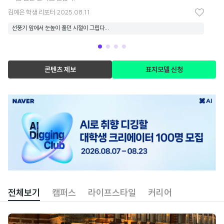
김예은
학생 리포터
2025.08.11
비
좋
선풍기 앞에서 눈높이 풀던 시절이 그립다...
아
요
콘텐츠 제보
표지모델 신청
광
고
배
너
콘
전체보기
캠퍼스
라이프스타일
커리어
텐
츠