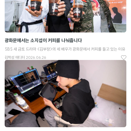
광화문에서는 소지섭이 커피를 나눠줍니다
SBS 새 금토 드라마 <김부장>의 세 배우가 광화문에서 커피를 들고 있는 이유
김학성
에디터
2026.06.26
좋
아
요